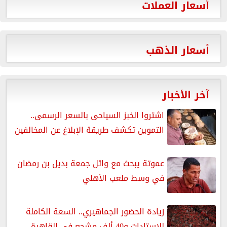
أسعار العملات
أسعار الذهب
آخر الأخبار
اشتروا الخبز السياحى بالسعر الرسمى..
التموين تكشف طريقة الإبلاغ عن المخالفين
عموتة يبحث مع وائل جمعة بديل بن رمضان
في وسط ملعب الأهلي
زيادة الحضور الجماهيري.. السعة الكاملة
للاستادات و40 ألف مشجع في القاهرة