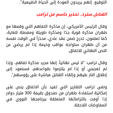
التوقيع. إنهم يريدون العودة إلى الحياة الطبيعية".
القنابل سترد.. تحذير حاسم من ترامب
وقال الرئيس الأمريكي، إن مذكرة التفاهم التي وقعها مع
طهران مذكرة قوية جدًا ومذكرة طويلة ومفصلة للغاية،
كما تعلمون، تدرج ضمن عقد عادي، محذراً في الوقت نفسه
من أن طهران ستواجه عواقب وخيمة إذا لم يرضي عن
النص النهائي للاتفاق.
وقال ترامب: "لا ليس نهائياً. إنها مجرد مذكرة تفاهم، وإذا
لم تعجبني أو إذا لم يلتزموا بقواعدهم، فسنعود إلى
إطلاق النار عليهم وإلقاء القنابل مباشرة على رؤوسهم".
ونفى ترامب التقارير التي تفيد بأن الاتفاق ينص على
إمكانية استفادة طهران من صندوق بقيمة 300 مليار دولار
إذا أوفت بالتزاماتها المتعلقة ببرنامجها النووي في
المفاوضات اللاحقة.