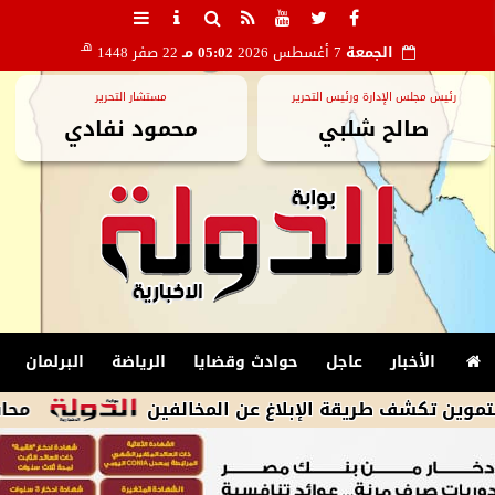
هـ
الجمعة
7 أغسطس 2026
05:02 مـ
22 صفر 1448
رئيس مجلس الإدارة ورئيس التحرير
مستشار التحرير
صالح شلبي
محمود نفادي
الأخبار
عاجل
حوادث وقضايا
الرياضة
البرلمان
 طريقة الإبلاغ عن المخالفين
محافظ أسيوط: 