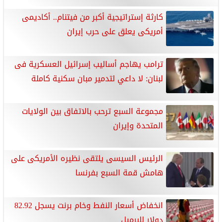
كارثة إستراتيجية أكبر من فيتنام.. أكاديمى
أمريكى يعلق على حرب إيران
ترامب يهاجم أساليب إسرائيل العسكرية فى
لبنان: لا داعي لتدمير مبان سكنية كاملة
مجموعة السبع ترحب بالاتفاق بين الولايات
المتحدة وإيران
الرئيس السيسى يلتقى نظيره الأمريكى على
هامش قمة السبع بفرنسا
انخفاض أسعار النفط وخام برنت يسجل ‌82.92
دولار للبرميل