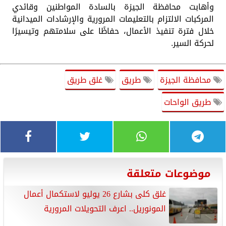
وأهابت محافظة الجيزة بالسادة المواطنين وقائدي
المركبات الالتزام بالتعليمات المرورية والإرشادات الميدانية
خلال فترة تنفيذ الأعمال، حفاظًا على سلامتهم وتيسيرًا
لحركة السير.
محافظة الجيزة
طريق
غلق طريق
طريق الواحات
موضوعات متعلقة
غلق كلى بشارع 26 يوليو لاستكمال أعمال
المونوريل.. اعرف التحويلات المرورية