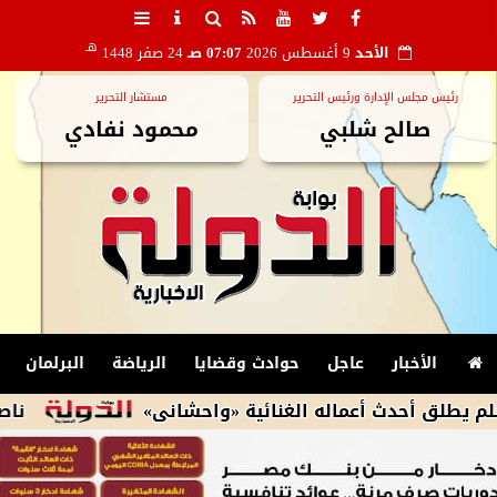
هـ
الأحد
9 أغسطس 2026
07:07 صـ
24 صفر 1448
رئيس مجلس الإدارة ورئيس التحرير
مستشار التحرير
صالح شلبي
محمود نفادي
الأخبار
عاجل
حوادث وقضايا
الرياضة
البرلمان
دث أعماله الغنائية «واحشانى»
ناصر ماهر يعانى 