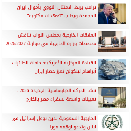
ترامب يربط الامتثال النووي بأموال ايران
المجمدة ويطلب ”تعهدات مكتوبة”
العلاقات الخارجية بمجلس النواب تناقش
مخصصات وزارة الخارجية في موازنة 2026/2027
القيادة المركزية الأمريكية: حاملة الطائرات
أبراهام لينكولن تعزز حصار إيران
ننشر الحركة الدبلوماسية الجديدة 2026..
تعيينات واسعة لسفراء مصر بالخارج
الخارجية السعودية تدين توغل إسرائيل فى
لبنان وتدعو لوقفه فورا