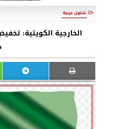
شئون عربية
م