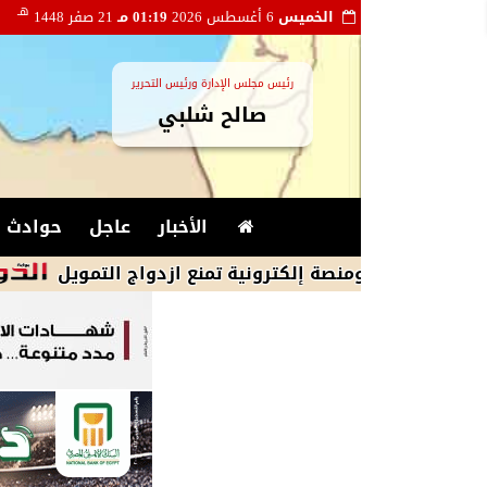
هـ
الخميس
6 أغسطس 2026
01:19 مـ
21 صفر 1448
رئيس مجلس الإدارة ورئيس التحرير
صالح شلبي
الأخبار
عاجل
حوادث و
.. ومنصة إلكترونية تمنع ازدواج التمويل
وزير 