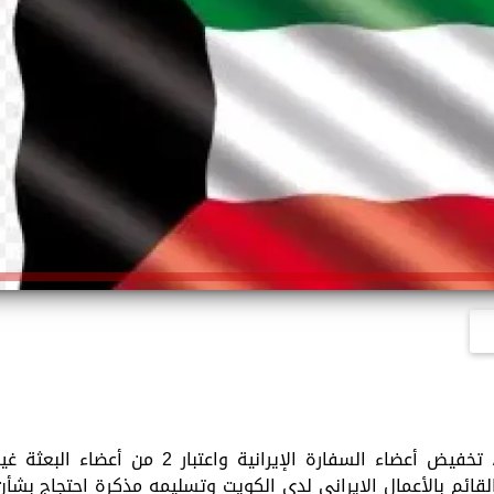
أعلنت وزارة الخارجية الكويتية اليوم الأربعاء، تخفيض أعضاء السفارة الإيرانية واعتبار 2 من أعضاء البعثة 
مرغوب فيهما؛ وذلك بعد أن قامت باستدعاء القائم بالأعمال الإيراني لدى ⁧‫الكويت‬⁩ وتسليمه مذكرة احتجاج بش