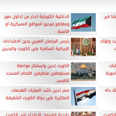
ية: استقبال 63 مصابا فى
الداخلية الكويتية تحذر من تداول صور
ومقاطع فيديو المواقع العسكرية أو
الأمنية
ت وتؤكد
رئيس البرلمان العربي يدين الاعتداءات
الإيرانية السافرة على الكويت والبحرين
بات
الكويت تدين وتستنكر مواصلة
لجوية
مستوطنين متطرفين اقتحام المسجد
الأقصى
الكويت ترسل طائرة إغاثية محملة بـ40
مصر تدين بأشد العبارات الهجمات
المتكررة على دولة الكويت الشقيقة
لكويت..
خارجية الشيوخ: الاعتداء على الكويت