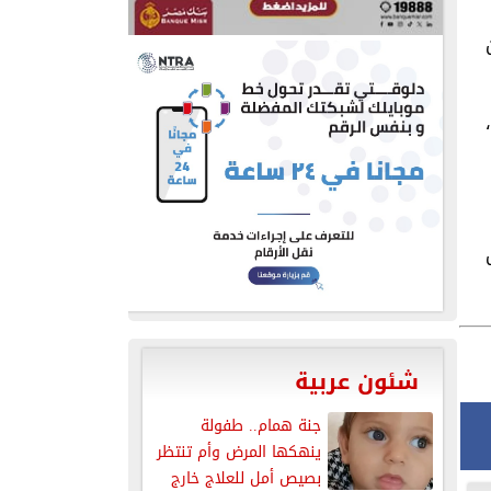
شئون عربية
جنة همام.. طفولة
ينهكها المرض وأم تنتظر
بصيص أمل للعلاج خارج