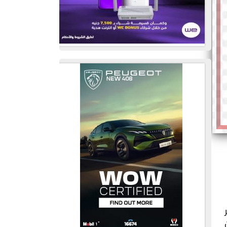
غير
أن