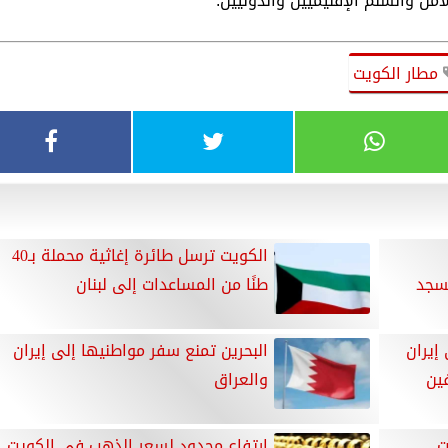
أمن والسلم الإقليميين والدوليين.
مطار الكويت
الكويت ترسل طائرة إغاثية محملة بـ40
سجد
طنًا من المساعدات إلى لبنان
إيران
البحرين تمنع سفر مواطنيها إلى إيران
فين
والعراق
ت
ارتفاع محدود لسعر الذهب في الكويت..