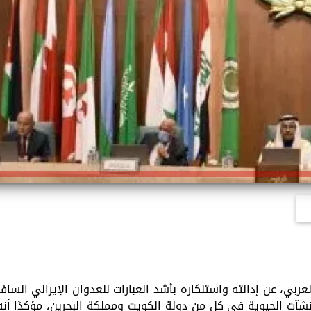
ربي، عن إدانته واستنكاره بأشد العبارات للعدوان الإيراني السافر
شآت الحيوية في كلٍ من دولة الكويت ومملكة البحرين، مؤكدًا أنه