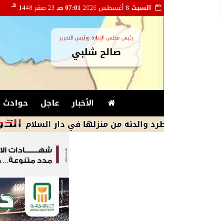
هـ
السبت
8 أغسطس 2026
07:01 صـ
23 صفر 1448
رئيس مجلس الإدارة ورئيس التحرير
صالح شلبي
الأخبار
عاجل
حوادث و
 طرد والدته من منزلها في دار السلام
وزارة