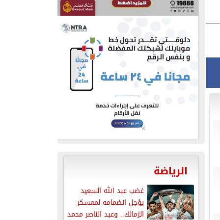
الرياضة
غضب عبد الله السعيد
يؤجل انضمامه لمعسكر
الزمالك.. وعبد الناصر محمد