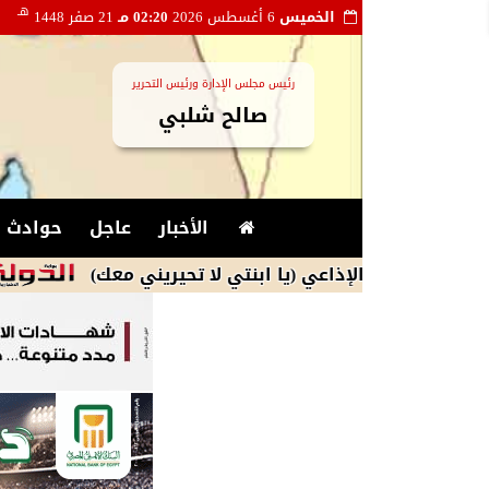
هـ
الخميس
6 أغسطس 2026
02:20 مـ
21 صفر 1448
رئيس مجلس الإدارة ورئيس التحرير
صالح شلبي
الأخبار
عاجل
حوادث و
ل الإذاعي (يا ابنتي لا تحيريني معك)
أول تحر