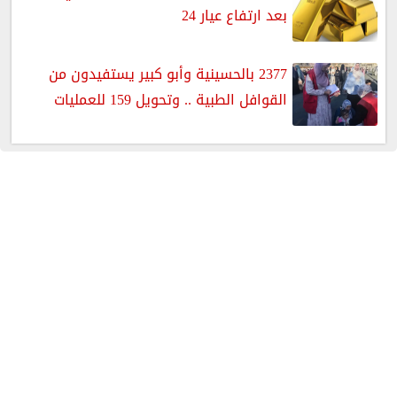
بعد ارتفاع عيار 24
2377 بالحسينية وأبو كبير يستفيدون من
القوافل الطبية .. وتحويل 159 للعمليات