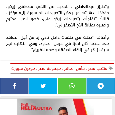
وتطرق عبدالعاطي ، للحديث عن اللاعب مصطفى زيكو،
مؤكدًا اندهاشه من بعض التصريحات المنسوبة إليه مؤخرًا،
قائلاً: "تفاجأت بتصريحات زيكو عني، فهو لاعب محترم
وأعتبره بمثابة الأخ الأصغر لي".
وأضاف: "دخلت في خلافات داخل نادي زد من أجل التعاقد
معه عندما كان لاعبًا في حرس الحدود، وفي النهاية نجح
سيف زاهر في إنهاء الصفقة وضمه للفريق".
منتخب مصر ـ كأس العالم ـ مجموعة مصر ـ مودرن سبورت