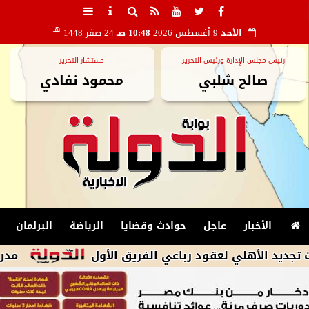
هـ
الأحد
9 أغسطس 2026
10:48 صـ
24 صفر 1448
رئيس مجلس الإدارة ورئيس التحرير
مستشار التحرير
صالح شلبي
محمود نفادي
الأخبار
عاجل
حوادث وقضايا
الرياضة
البرلمان
لي لعقود رباعي الفريق الأول
مدرب طرابزون