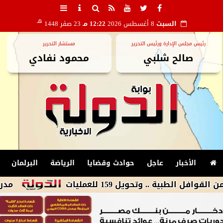
هـ
السبت
8 أغسطس 2026
12:22 مـ
23 صفر 1448
رئيس مجلس الإدارة ورئيس التحرير
مستشار التحرير
صالح شلبي
محمود نفادي
الأخبار
عاجل
حوادث وقضايا
الرياضة
البرلمان
مدرب بادالونا