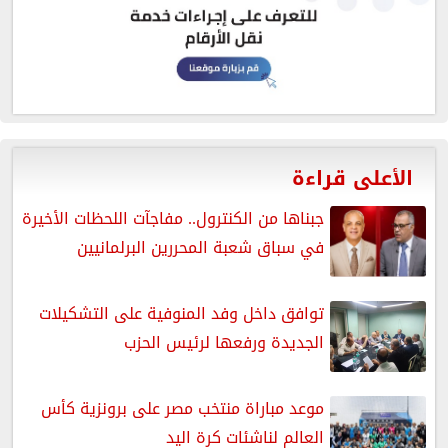
الأعلى قراءة
جبناها من الكنترول.. مفاجآت اللحظات الأخيرة
في سباق شعبة المحررين البرلمانيين
توافق داخل وفد المنوفية على التشكيلات
الجديدة ورفعها لرئيس الحزب
موعد مباراة منتخب مصر على برونزية كأس
العالم لناشئات كرة اليد