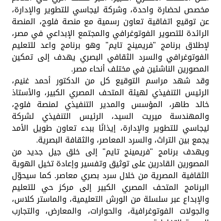
مخصص لحضارة واحدة، وشركة ليجاسي للتطوير والإدارة،
عن توقيع اتفاقية تعاون رسمية مع منصة فلوج، المنصة
الرائدة للتصوير الفوتوغرافي والمجتمع الإبداعي في مصر،
لإطلاق برنامج "فريمينج تايم" وهو برنامج واعد للتعليم
الفوتوغرافي والسرد الثقافي البصري يهدف إلى تمكين
المصورين الناشئين في مختلف أنحاء مصر.
وقد شهد مراسم التوقيع كل من الدكتور أحمد غنيم،
الرئيس التنفيذي لهيئة المتحف المصري الكبير، والأستاذ
خالد طاهر، المؤسس والمدير التنفيذي لمنصة فلوج،
والمهندسة ميريت السيد، الرئيس التنفيذي لشركة
ليجاسي للتطوير والإدارة، إيذانًا ببدء تعاون طويل الأمد
يجمع بين التراث، والسرد المعاصر، والثقافة البصرية.
ويهدف برنامج "فريمينج تايم" إلى خلق جيل جديد من
المصورين القادرين على توثيق وتفسير وإعادة تخيل الهوية
الثقافية المصرية من خلال سرد بصري معاصر. كما سيحوّل
البرنامج المتحف المصري الكبير إلى مركز حي للتعليم
والإبداع عبر سلسلة من الورش التعليمية، والماستر كلاس،
والجولات الفوتوغرافية، والحوارات، والمعارض، والتجارب