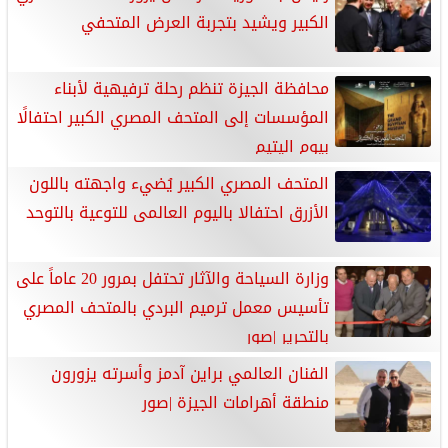
الكبير ويشيد بتجربة العرض المتحفي
محافظة الجيزة تنظم رحلة ترفيهية لأبناء
المؤسسات إلى المتحف المصري الكبير احتفالًا
بيوم اليتيم
المتحف المصري الكبير يُضيء واجهته باللون
الأزرق احتفالا باليوم العالمى للتوعية بالتوحد
وزارة السياحة والآثار تحتفل بمرور 20 عاماً على
تأسيس معمل ترميم البردي بالمتحف المصري
بالتحرير |صور
الفنان العالمي براين آدمز وأسرته يزورون
منطقة أهرامات الجيزة |صور