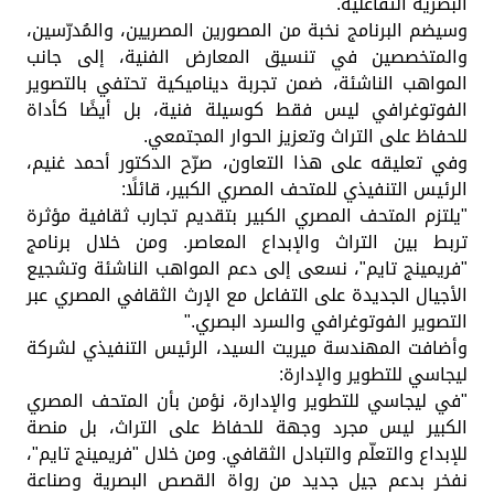
البصرية التفاعلية.
وسيضم البرنامج نخبة من المصورين المصريين، والمُدرّسين،
والمتخصصين في تنسيق المعارض الفنية، إلى جانب
المواهب الناشئة، ضمن تجربة ديناميكية تحتفي بالتصوير
الفوتوغرافي ليس فقط كوسيلة فنية، بل أيضًا كأداة
للحفاظ على التراث وتعزيز الحوار المجتمعي.
وفي تعليقه على هذا التعاون، صرّح الدكتور أحمد غنيم،
الرئيس التنفيذي للمتحف المصري الكبير، قائلًا:
"يلتزم المتحف المصري الكبير بتقديم تجارب ثقافية مؤثرة
تربط بين التراث والإبداع المعاصر. ومن خلال برنامج
"فريمينج تايم"، نسعى إلى دعم المواهب الناشئة وتشجيع
الأجيال الجديدة على التفاعل مع الإرث الثقافي المصري عبر
التصوير الفوتوغرافي والسرد البصري."
وأضافت المهندسة ميريت السيد، الرئيس التنفيذي لشركة
ليجاسي للتطوير والإدارة:
"في ليجاسي للتطوير والإدارة، نؤمن بأن المتحف المصري
الكبير ليس مجرد وجهة للحفاظ على التراث، بل منصة
للإبداع والتعلّم والتبادل الثقافي. ومن خلال "فريمينج تايم"،
نفخر بدعم جيل جديد من رواة القصص البصرية وصناعة