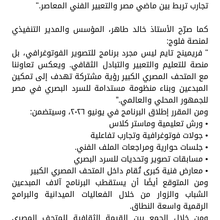
تجارب تربط بين ماضي مصر والتعبير الفني المعاصر."
كما صرّح الأستاذ خالد طاهر، المؤسس والمدير التنفيذي
لمنصة فلوج:
" فريمينج تايم ليس مجرد برنامج للتصوير الفوتوغرافي، بل
منصة للتعليم والتعبير والتبادل الثقافي. ويعكس تعاوننا
مع المتحف المصري الكبير رؤية مشتركة تهدف إلى تمكين
المبدعين وبناء منظومة مستدامة للسرد البصري في مصر
للجمهور المحلي والعالمي.”
ومن المقرر إطلاق البرنامج في يونيو ٢٠٢٦، وسيتضمن:
• ورش تعليمية وماستر كلاس
• جولات فوتوغرافية وتجارب تفاعلية
• جلسات حوارية ومراجعات الملف الفني.
• مسابقات تصوير وتحديات للسرد البصري
• معارض فنية كبرى تُقام داخل المتحف المصري الكبير
ومن المتوقع أيضًا أن يستقطب البرنامج آلاف المبدعين
الشباب والزوار من خلال الفعاليات الميدانية والبرامج
الرقمية واسعة النطاق.
ومن خلال الجمع بين القيمة الثقافية للمتحف المصري