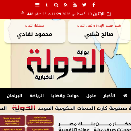
هـ
الإثنين
10 أغسطس 2026
11:29 مـ
25 صفر 1448
رئيس مجلس الإدارة ورئيس التحرير
مستشار التحرير
صالح شلبي
محمود نفادي
الأخبار
عاجل
حوادث وقضايا
الرياضة
البرلمان
ارت الخدمات الحكومية الموحد
السجن 5 سنوات للمتهمة بقتل عريسها بسبب تحضير الطعام فى المرج