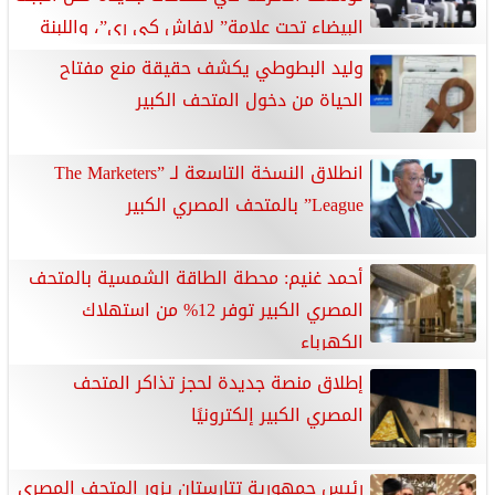
البيضاء تحت علامة” لافاش كي ري”، واللبنة
التركية بالزعتر، و”كيري بروتين
وليد البطوطي يكشف حقيقة منع مفتاح
الحياة من دخول المتحف الكبير
انطلاق النسخة التاسعة لـ ”The Marketers
League” بالمتحف المصري الكبير
أحمد غنيم: محطة الطاقة الشمسية بالمتحف
المصري الكبير توفر 12% من استهلاك
الكهرباء
إطلاق منصة جديدة لحجز تذاكر المتحف
المصري الكبير إلكترونيًا
رئيس جمهورية تتارستان يزور المتحف المصري