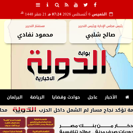
هـ
الخميس
6 أغسطس 2026
07:24 مـ
21 صفر 1448
رئيس مجلس الإدارة ورئيس التحرير
مستشار التحرير
صالح شلبي
محمود نفادي
الأخبار
عاجل
حوادث وقضايا
الرياضة
البرلمان
اح مسار لم الشمل داخل الحزب
محافظ أسيوط: 