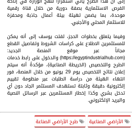
إلى أن هذا الطرح يأتي استمراراً لنهج الوزارة في إتاحة
الفرص الاستثمارية بصفة دورية من خلال قناة رقمية
موحدة، بما يضمن تهيئة بيئة أعمال جاذبة ومحفزة
للاستثمار المحلي والأجنبي.
وفيما يتعلق بخطوات الحجز، لفتت يوسف إلى أنه يمكن
للمستثمرين الاطلاع على كراسات الشروط وتفاصيل القطع
مجاناً عبر موقع المنصة الجديد:
(https://egyptindustrialhub.com) والدخول على رابط خدمات
الطرح والتخصيص (الخريطة الصناعية)، مؤكدةً أنه سيتم
إعلان نتائج التخصيص يوم 29 يونيو من خلال المنصة، فور
انتهاء الهيئة من دراسة الطلبات عبر منظومة تقييم
إلكترونية دقيقة وثابتة تستهدف المستثمر الجاد دون أي
تدخل بشري وكذا إخطار المستثمرين عبر الرسائل النصية
والبريد الإلكتروني.
الأراضي الصناعية
طرح الأراضي الصناعة