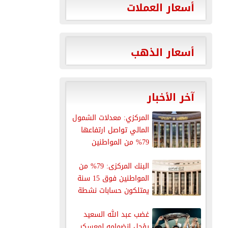
أسعار العملات
أسعار الذهب
آخر الأخبار
المركزي: معدلات الشمول
المالي تواصل ارتفاعها
79% من المواطنين
يمتلكون حسابات نشطة...
البنك المركزى: 79% من
المواطنين فوق 15 سنة
يمتلكون حسابات نشطة
غضب عبد الله السعيد
يؤجل انضمامه لمعسكر