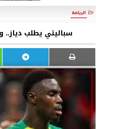
الرياضة
سباليتي يطلب دياز..