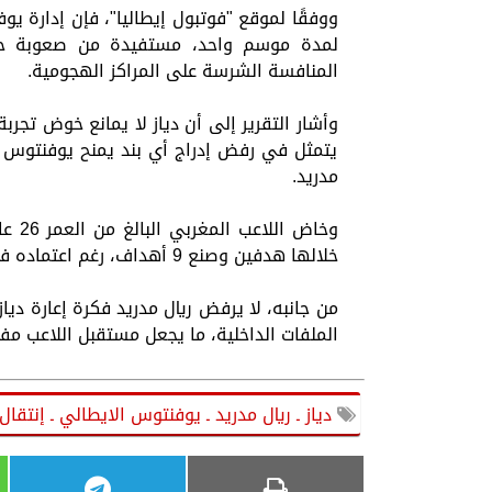
ووفقًا لموقع "فوتبول إيطاليا"، فإن إدارة يو
لمدة موسم واحد، مستفيدة من صعوبة ح
المنافسة الشرسة على المراكز الهجومية.
وأشار التقرير إلى أن دياز لا يمانع خوض تج
يتمثل في رفض إدراج أي بند يمنح يوفنتوس ح
مدريد.
خلالها هدفين وصنع 9 أهداف، رغم اعتماده في أغلب الأحيان كورقة بديلة في الخط الأمامي.
من جانبه، لا يرفض ريال مدريد فكرة إعارة ديا
الملفات الداخلية، ما يجعل مستقبل اللاعب مفتو
دياز ـ ريال مدريد ـ يوفنتوس الايطالي ـ إنتقال