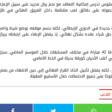
فنتوس تدرس إمكانية التعاقد مع نجم ريال مدريد على سبيل الإعارة
صوله على دقائق لعب منتظمة داخل الفريق الملكي في ظل
ربة جديدة في الدوري الإيطالي، لكنه حسم موقفه بوضع شرط واضح
ق شراء عقده بشكل نهائي، إذ يفضل الإبقاء على ارتباطه بريال
وخاض اللاعب المغربي البالغ من العمر 26 عامًا 42 مباراة في مختلف المسابقات خلال الموسم الماضي، سج
ز، لكنه يفضل تأجيل اتخاذ القرار النهائي إلى حين الانتهاء من بعض
حًا على جميع الاحتمالات خلال الأسابيع المقبلة
 اللاعب