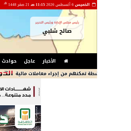
هـ
الخميس
6 أغسطس 2026
11:15 صـ
21 صفر 1448
رئيس مجلس الإدارة ورئيس التحرير
صالح شلبي
الأخبار
عاجل
حوادث و
محمد