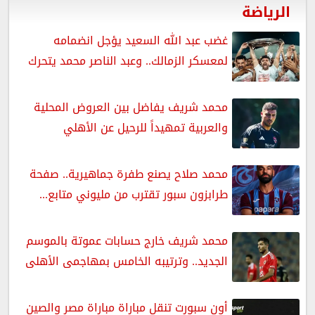
الرياضة
غضب عبد الله السعيد يؤجل انضمامه
لمعسكر الزمالك.. وعبد الناصر محمد يتحرك
محمد شريف يفاضل بين العروض المحلية
والعربية تمهيداً للرحيل عن الأهلي
محمد صلاح يصنع طفرة جماهيرية.. صفحة
طرابزون سبور تقترب من مليوني متابع...
محمد شريف خارج حسابات عموتة بالموسم
الجديد.. وترتيبه الخامس بمهاجمى الأهلى
أون سبورت تنقل مباراة مباراة مصر والصين