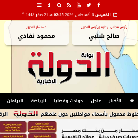
هـ
الخميس
6 أغسطس 2026
02:25 مـ
21 صفر 1448
رئيس مجلس الإدارة ورئيس التحرير
مستشار التحرير
صالح شلبي
محمود نفادي
الأخبار
عاجل
حوادث وقضايا
الرياضة
البرلمان
 بأسماء مواطنين دون علمهم
الرقابة المالي