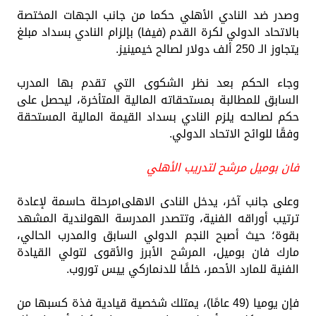
وصدر ضد النادي الأهلي حكما من جانب الجهات المختصة
بالاتحاد الدولي لكرة القدم (فيفا) بإلزام النادي بسداد مبلغ
يتجاوز الـ 250 ألف دولار لصالح خيمينيز.
وجاء الحكم بعد نظر الشكوى التي تقدم بها المدرب
السابق للمطالبة بمستحقاته المالية المتأخرة، ليحصل على
حكم لصالحه يلزم النادي بسداد القيمة المالية المستحقة
وفقًا للوائح الاتحاد الدولي.
فان بوميل مرشح لتدريب الأهلي
وعلى جانب آخر، يدخل النادى الاهلى١مرحلة حاسمة لإعادة
ترتيب أوراقه الفنية، وتتصدر المدرسة الهولندية المشهد
بقوة؛ حيث أصبح النجم الدولي السابق والمدرب الحالي،
مارك فان بوميل، المرشح الأبرز والأقوى لتولي القيادة
الفنية للمارد الأحمر، خلفًا للدنماركي ييس توروب.
فإن يوميا (49 عامًا)، يمتلك شخصية قيادية فذة كسبها من