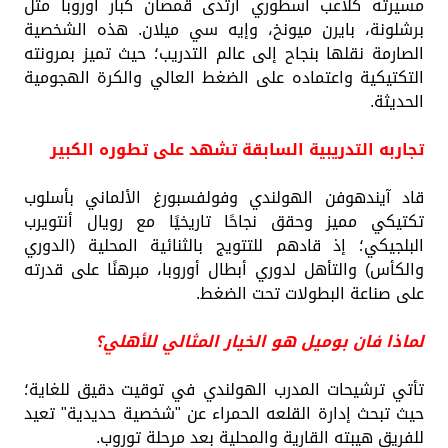
مسيرته كلاعب أسطوري ارتدى قمصان كبار أوروبا مثل
برشلونة، بايرن ميونخ، وإيه سي ميلان. هذه الشخصية
الصارمة نقلها بنجاح إلى عالم التدريب؛ حيث تميز بمرونته
التكتيكية واعتماده على الضغط العالي والكرة الهجومية
الحديثة.
تجاربه التدريبية السابقة تشهد على تطوره الكبير
قاد آيندهوفن الهولندي وفولفسبورغ الألماني بأسلوب
تكتيكي مميز وحقق نجاحًا تاريخيًا مع رويال أنتويرب
البلجيكي؛ إذ قادهم للتتويج بالثنائية المحلية (الدوري
والكأس) والتأهل لدوري أبطال أوروبا، مبرهنًا على قدرته
على صناعة البطولات تحت الضغط.
لماذا فان بوميل هو الخيار المثالي للأهلي؟
تأتي ترشيحات المدرب الهولندي في توقيت دقيق للغاية؛
حيث تبحث إدارة القلعه الحمراء عن "شخصية حديدية" تعيد
للفريق هيبته القارية والمحلية بعد مرحلة توروب.