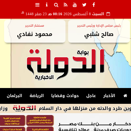
هـ
السبت
8 أغسطس 2026
08:16 صـ
23 صفر 1448
رئيس مجلس الإدارة ورئيس التحرير
مستشار التحرير
صالح شلبي
محمود نفادي
الأخبار
عاجل
حوادث وقضايا
الرياضة
البرلمان
دته من منزلها في دار السلام
وزارة البترول 