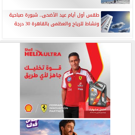
طقس أول أيام عيد الأضحى.. شبورة صباحية
ونشاط للرياح والعظمى بالقاهرة 30 درجة