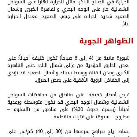
الحرارة في الصباح الباكر، مائل للحرارة نهاراً على السواحل
الشمالية حار على الوجه البحري والقاهرة الكبرى وشمال
الصعيد شديد الحرارة على جنوب الصعيد، معتدل الحرارة
ليلاً.
الظواهر الجوية
​شبورة مائية من (4 إلى 8 صباحاً) تكون كثيفة أحياناً: على
بعض الطرق المؤدية من وإلى شمال البلاد حتى القاهرة
الكبرى ومدن القناة ووسط سيناء وشمال الصعيد قد تؤدي
إلى انخفاض الرؤية الأفقية على بعض الطرق.
​فرص أمطار خفيفة: على مناطق من محافظات السواحل
الشمالية وشمال الوجه البحري قد تكون متوسطة ورعدية
أحياناً (بنسبة حدوث 30%) على مناطق من (السلوم –
مطروح – سيوة) على فترات متقطعة.
​نشاط رياح تتراوح سرعتها من (30 إلى 40) كم/س: على