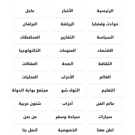
الرئيسية
الأخبار
عاجل
حوادث وقضايا
الرياضة
البرلمان
السياسة
التقارير
المحافظات
الاقتصاد
المنوعات
التكنولوجيا
الثقافة
الصحة
المقالات
العالم
الأحزاب
المحليات
التعليم
التوك شو
مجتمع بوابة الدولة
عالم الفن
أحزاب
شئون عربية
سيارات
سياحة وسفر
من نحن
اعلن معنا
الخصوصية
اتصل بنا