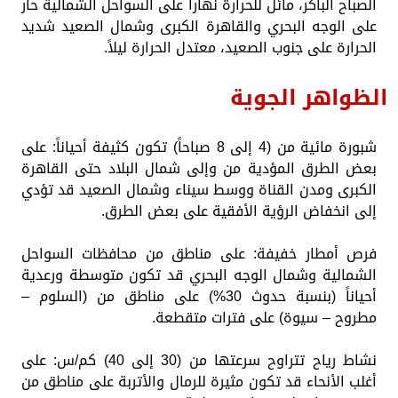
الصباح الباكر، مائل للحرارة نهاراً على السواحل الشمالية حار
على الوجه البحري والقاهرة الكبرى وشمال الصعيد شديد
الحرارة على جنوب الصعيد، معتدل الحرارة ليلاً.
الظواهر الجوية
​شبورة مائية من (4 إلى 8 صباحاً) تكون كثيفة أحياناً: على
بعض الطرق المؤدية من وإلى شمال البلاد حتى القاهرة
الكبرى ومدن القناة ووسط سيناء وشمال الصعيد قد تؤدي
إلى انخفاض الرؤية الأفقية على بعض الطرق.
​فرص أمطار خفيفة: على مناطق من محافظات السواحل
الشمالية وشمال الوجه البحري قد تكون متوسطة ورعدية
أحياناً (بنسبة حدوث 30%) على مناطق من (السلوم –
مطروح – سيوة) على فترات متقطعة.
​نشاط رياح تتراوح سرعتها من (30 إلى 40) كم/س: على
أغلب الأنحاء قد تكون مثيرة للرمال والأتربة على مناطق من