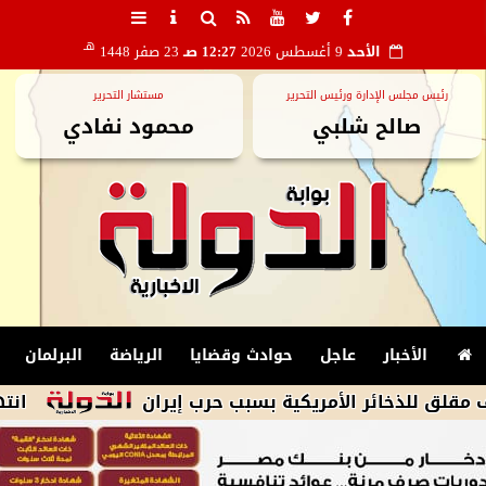
هـ
الأحد
9 أغسطس 2026
12:27 صـ
23 صفر 1448
رئيس مجلس الإدارة ورئيس التحرير
مستشار التحرير
صالح شلبي
محمود نفادي
الأخبار
عاجل
حوادث وقضايا
الرياضة
البرلمان
ائر الأمريكية بسبب حرب إيران
انتهاء امتحانات