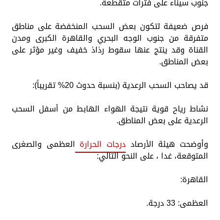
جنوب سيناء على فترات متقطعة.
​فرص ضعيفة لتكون بعض السحب المنخفضة على مناطق
متفرقة من جنوب الوجه البحري والقاهرة الكبرى ومدن
القناة وقد ينتج عنها سقوط رذاذ خفيف وغير مؤثر على
بعض المناطق.
​قد يصاحب السحب الرعدية (بنسبة حدوث 20% تقريباً):
​نشاط رياح قوية نتيجة الهواء الهابط من أسفل السحب
الرعدية على بعض المناطق.
وأوضحت هيئة الأرصاد
درجات الحرارة
العظمى والصغرى
المتوقعة، غدا ، على النحو التالي:
​القاهرة:
العظمى: 33 درجة.