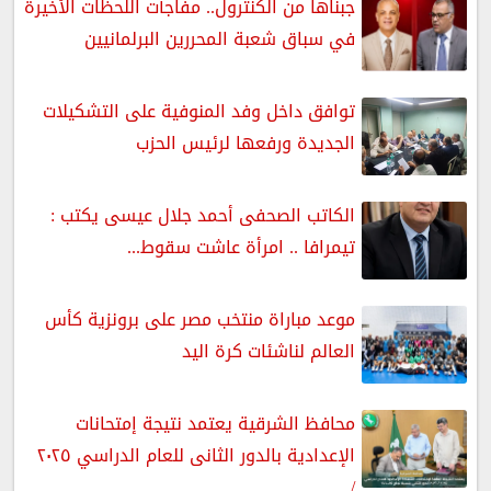
جبناها من الكنترول.. مفاجآت اللحظات الأخيرة
في سباق شعبة المحررين البرلمانيين
توافق داخل وفد المنوفية على التشكيلات
الجديدة ورفعها لرئيس الحزب
الكاتب الصحفى أحمد جلال عيسى يكتب :
تيمرافا .. امرأة عاشت سقوط...
موعد مباراة منتخب مصر على برونزية كأس
العالم لناشئات كرة اليد
محافظ الشرقية يعتمد نتيجة إمتحانات
الإعدادية بالدور الثانى للعام الدراسي ٢٠٢٥
/...