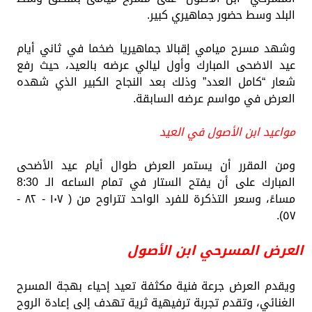
البلد وسط حضور جماهيري كبير.
وشهد مسرح ميامي إقبالا جماهيريا ضخما في ثاني أيام
عيد الاضحى المبارك وأول ليالي عرضه بالعيد، حيث رفع
شعار “كامل العدد” وذلك بعد النجاح الكبير الذي شهده
العرض في مواسم عرضه السابقة.
مواعيد ابن الأصول في العيد
ومن المقرر أن يستمر العرض طوال أيام عيد الأضحى
المبارك على أن يفتح الستار في تمام الساعه الـ 8:30
مساءً، وسعر التذكرة للفرد الواحد تتراوح من ( ١٠٧ - ٨٢ -
٥٧).
العرض المسرحي ابن الأصول
ويقدم العرض جرعة فنية مكثفة تعيد إحياء بهجة المسرح
الغنائي، وتقدم تجربة ترفيهية ثرية تهدف إلى إعادة الروح