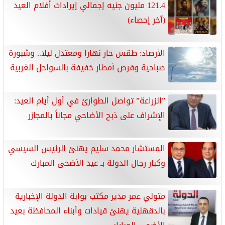
121.4 مليون جنيه إجمالي إيرادات أفلام العيد
(آخر إحصاء)
الأرصاد: طقس حار نهارا ومعتدل ليلا.. وشبورة
صباحية وفرص أمطار خفيفة بالسواحل الغربية
”الزراعة” تواصل الطوارئ في أول أيام العيد:
الإشراف على ذبح الأضاحي مجاناً بالمجازر
المستشار محمد سليم يهنئ الرئيس السيسي
وكبار رجال الدولة بـ عيد الأضحى المبارك
متولي عمر مدير مكتب بوابة الدولة الإخبارية
بالدقهلية يهنئ قيادات وأبناء المحافظة بعيد