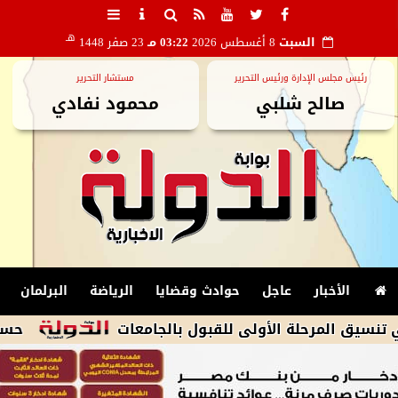
هـ
السبت
8 أغسطس 2026
03:22 مـ
23 صفر 1448
رئيس مجلس الإدارة ورئيس التحرير
مستشار التحرير
صالح شلبي
محمود نفادي
الأخبار
عاجل
حوادث وقضايا
الرياضة
البرلمان
حسام المندوه