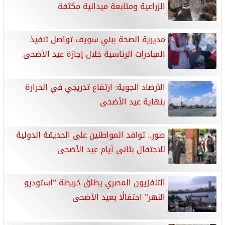
الزراعية ومتابعة ميدانية مكثفة
مديرية الصحة ببني سويف تواصل تنفيذ
المبادرات الرئاسية خلال إجازة عيد الأضحى
الأرصاد الجوية: ارتفاع تدريجي في الحرارة
بنهاية عيد الأضحى
صور.. توافد المواطنين على الحديقة الدولية
للاحتفال بثانى أيام عيد الأضحى
التلفزيون المصري يطلق خريطة ”استوديو
النهر” احتفالًا بعيد الأضحى