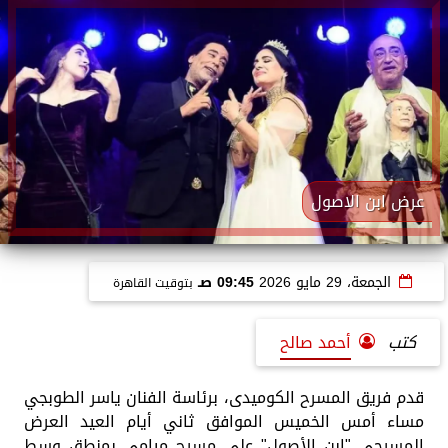
عرض ابن الاصول
الجمعة، 29 مايو 2026
09:45 صـ
بتوقيت القاهرة
كتب
أحمد صالح
قدم فريق المسرح الكوميدى، برئاسة الفنان ياسر الطوبجي
مساء أمس الخميس الموافق ثاني أيام العيد العرض
المسرحي "ابن الأصول" على مسرح ميامى بمنطق وسط