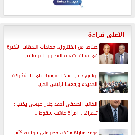
الأعلى قراءة
جبناها من الكنترول.. مفاجآت اللحظات الأخيرة
في سباق شعبة المحررين البرلمانيين
توافق داخل وفد المنوفية على التشكيلات
الجديدة ورفعها لرئيس الحزب
الكاتب الصحفى أحمد جلال عيسى يكتب :
تيمرافا .. امرأة عاشت سقوط...
موعد مباراة منتخب مصر على برونزية كأس