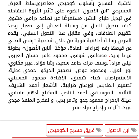
لخشبة المسرح بأسلوب كوميدي معاصرويسلط العرض
المسرحي “ابن الاصول” الضوء على تأثير الثروة المفاجئة
في تبديل طباع البشر، مستعرضًا عبر تصاعد درامي مشوق
كيف يتحول المال من وسيلة للعيش إلى معيار وحيد
لتقييم العلاقات، وفي مقابل هذا التحول السلبي، يقدم
العرض رسالة أخلاقية قوية من خلال شخصية ترفض التخلي
عن قيمها رغم إغراءات المادة، مؤكدًا أنابن الأصول» بطولة
ميرنا وليد
،
مصطفى شوقى، محمود عامر، حسان العربي،
ليلى مراد، يوسف مراد، حامد سعيد، رشا فؤاد، عبير مكاوي،
نور العزيز، ومحمود عوض. تصميم الديكور حمدي عطية،
الاستعراضات ضياء شفيق، الإضاءة محمود الحسيني،
تصميم الملابس نورهان طرابية، الأشعار أحمد الشريف،
التأليف الموسيقي أحمد الناصر، المكياج أدهم عفيفي،
هيئة الإخراج محمود جدو وتامر بدير، والمخرج المنفذ مجدي
عبيد، تأليف وإخراج مراد منير.
ابن الاصول
فريق مسرح الكوميدى