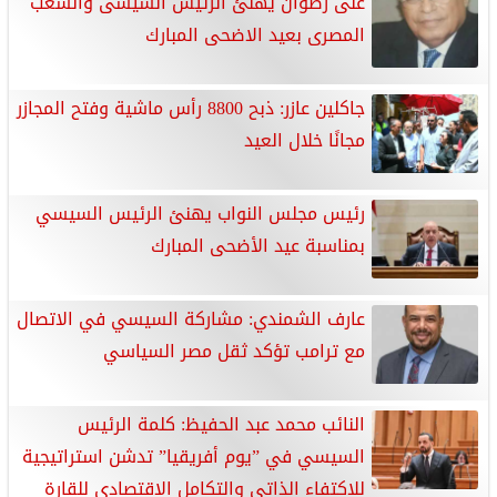
على رضوان يهنئ الرئيس السيسى والشعب
المصرى بعيد الاضحى المبارك
جاكلين عازر: ذبح 8800 رأس ماشية وفتح المجازر
مجانًا خلال العيد
رئيس مجلس النواب يهنئ الرئيس السيسي
بمناسبة عيد الأضحى المبارك
عارف الشمندي: مشاركة السيسي في الاتصال
مع ترامب تؤكد ثقل مصر السياسي
النائب محمد عبد الحفيظ: كلمة الرئيس
السيسي في ”يوم أفريقيا” تدشن استراتيجية
للاكتفاء الذاتي والتكامل الاقتصادي للقارة