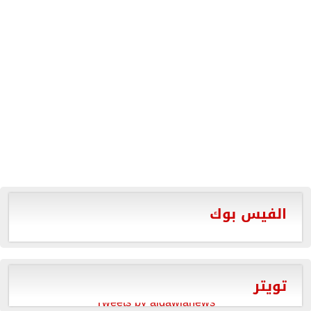
الفيس بوك
تويتر
Tweets by aldawlanews