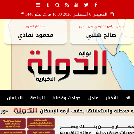
هـ
الخميس
6 أغسطس 2026
10:33 مـ
21 صفر 1448
رئيس مجلس الإدارة ورئيس التحرير
مستشار التحرير
صالح شلبي
محمود نفادي
الأخبار
عاجل
حوادث وقضايا
الرياضة
البرلمان
واستغلالها يخفف أزمة الإسكان
«ورش عمل الا