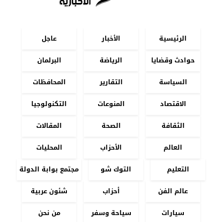
الرئيسية
الأخبار
عاجل
حوادث وقضايا
الرياضة
البرلمان
السياسة
التقارير
المحافظات
الاقتصاد
المنوعات
التكنولوجيا
الثقافة
الصحة
المقالات
العالم
الأحزاب
المحليات
التعليم
التوك شو
مجتمع بوابة الدولة
عالم الفن
أحزاب
شئون عربية
سيارات
سياحة وسفر
من نحن