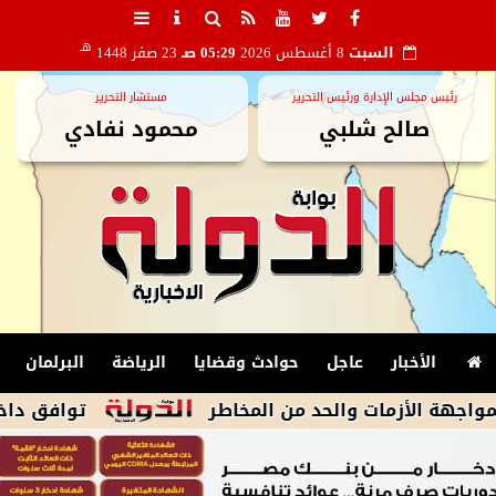
هـ
السبت
8 أغسطس 2026
05:29 صـ
23 صفر 1448
رئيس مجلس الإدارة ورئيس التحرير
مستشار التحرير
صالح شلبي
محمود نفادي
الأخبار
عاجل
حوادث وقضايا
الرياضة
البرلمان
أزمات والحد من المخاطر
توافق داخل وفد المن