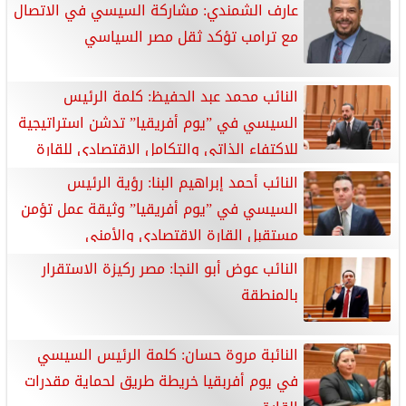
عارف الشمندي: مشاركة السيسي في الاتصال
مع ترامب تؤكد ثقل مصر السياسي
النائب محمد عبد الحفيظ: كلمة الرئيس
السيسي في ”يوم أفريقيا” تدشن استراتيجية
للاكتفاء الذاتي والتكامل الاقتصادي للقارة
النائب أحمد إبراهيم البنا: رؤية الرئيس
السيسي في ”يوم أفريقيا” وثيقة عمل تؤمن
مستقبل القارة الاقتصادي والأمني
النائب عوض أبو النجا: مصر ركيزة الاستقرار
بالمنطقة
النائبة مروة حسان: كلمة الرئيس السيسي
في يوم أفربقيا خريطة طريق لحماية مقدرات