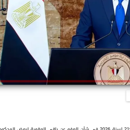
أصدر الرئيس عبد الفتاح السيسي قرار رقم 219 لسنة 2026 فى شأن العفو عن باقى العقوبة لبعض المحكو