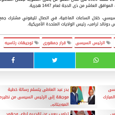
فق العاشر من ذى الحجة لعام 1447 هجرية.
سيسي، خلال الساعات الماضية، في اتصال تليفوني مشترك جمع
 دونالد ترامب، رئيس الولايات المتحدة الأمريكية.
الرئيس السيسى
قرار جمهورى
توجيهات رئاسيه
يسى
بدر عبد العاطى يتسلم رسالة خطية
لمبارك
موجهة إلى الرئيس السيسى من نظيره
الموريتانى
يس
ترامب يعرب عن تقديره لرؤى وجهود