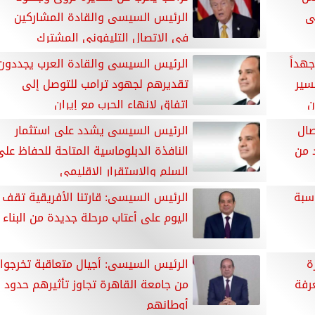
ى
الرئيس السيسى والقادة المشاركين
فى الاتصال التليفونى المشترك
هداً
الرئيس السيسى والقادة العرب يجددون
سير
تقديرهم لجهود ترامب للتوصل إلى
ن
اتفاق لإنهاء الحرب مع إيران
صال
الرئيس السيسى يشدد على استثمار
 من
النافذة الدبلوماسية المتاحة للحفاظ على
السلم والاستقرار الإقليمي
سبة
الرئيس السيسى: قارتنا الأفريقية تقف
اليوم على أعتاب مرحلة جديدة من البناء
ة
الرئيس السيسى: أجيال متعاقبة تخرجوا
رفة
من جامعة القاهرة تجاوز تأثيرهم حدود
أوطانهم