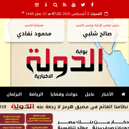
هـ
السبت
8 أغسطس 2026
07:22 مـ
23 صفر 1448
رئيس مجلس الإدارة ورئيس التحرير
مستشار التحرير
صالح شلبي
محمود نفادي
الأخبار
عاجل
حوادث وقضايا
الرياضة
البرلمان
قائم فى مضيق هرمز لا رجعة عنه
318 محضرًا في حملة واحدة الفشن تضرب بيد من حديد على الإشغالات ومخالفات البناء