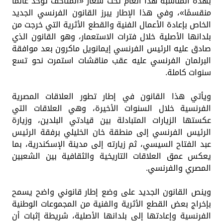
بهذه المناسبة هذا العام تحت شعار «المتاحف توحد عالمًا
منقسمًا»، وفي هذا الإطار يبرز القانون الفرنسي الجديد
الخاص بإعادة الأعمال الفنية والقطع الأثرية التي خرجت من
بلدانها الأصلية خلال فترات الاستعمار، وهو القانون الذي
صادق عليه الرئيس الفرنسي إيمانويل ماكرون بعد موافقة
البرلمان الفرنسي عليه عقب مناقشات استمرت نحو تسع
سنوات كاملة.
ويأتي هذا القانون في إطار تطور العلاقات المصرية
الفرنسية خلال السنوات الأخيرة، وهي العلاقات التي
عكستها الزيارات المتبادلة بين قيادتي البلدين، وزيارة
الرئيس الفرنسي إلى منطقة خان الخليلي برفقة الرئيس
عبد الفتاح السيسي، ثم زيارته إلى مدينة الإسكندرية، بما
يعكس عمق العلاقات التاريخية والثقافية بين الشعبين
المصري والفرنسي.
وينص القانون الجديد على وضع إطار قانوني واضح يسمح
بإخراج بعض القطع الأثرية والفنية من المجموعات الوطنية
الفرنسية وإعادتها إلى بلدانها الأصلية، شريطة إثبات أن