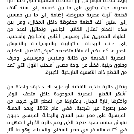
ويعد متحف اللوفر من أبرز المتاحف العالمية التي تضم آثارًا
مصرية، حيث يحتوي على ما بين خمسة إلى ستة آلاف
قطعة أثرية مصرية معروضة، إضافة إلى ما بين خمسين
إلى ستين ألف قطعة محفوظة داخل المخازن، ومن بين
هذه القطع تمثال الكاتب الجالس، وتماثيل لعدد من
الملوك المصريين مثل رمسيس الثاني وأخناتون وأمنحتب،
إلى جانب البرديات والتوابيت والمومياوات والنقوش
الحجرية، كما يضم أقسامًا متخصصة تعرض تفاصيل الحضارة
المصرية القديمة من كتابة وملابس وموسيقى وحرف
وفنون دينية، فضلًا عن لوحة مصلى أمنحتب الأول التي تعد
من القطع ذات الأهمية التاريخية الكبيرة.
وتظل دائرة دندرة الفلكية أو «زودياك دندرة» واحدة من
أشهر القطع المصرية الموجودة داخل متحف اللوفر
وأكثرها إثارة للجدل، باعتبارها من القطع التي خرجت من
مصر بصورة غير شرعية، ففي عام 1802 وبعد الحملة
الفرنسية على مصر نشر الفنان والرحالة الفرنسي دينون
نقوش سقف معبد دندرة الذي يضم دائرة الأبراج الشهيرة
في كتابه «السفر في مصر السفلى والعليا»، وهو ما أثار