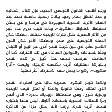
ورغم أهمية القانون الفرنسي الجديد، فإن هناك إشكالية
واضحة تتعلق بعدم وجود بيانات رسمية حاسمة تحدد عدد
القطع الأثرية المصرية الموجودة في فرنسا والتي يمكن
تصنيفها باعتبارها «منهوبة»، وذلك نتيجة خروج عدد كبير
من الآثار المصرية خلال فترات تاريخية مختلفة، بعضها خلال
الحملة الفرنسية على مصر، وبعضها الآخر خلال القرن
التاسع عشر، في حين خرجت قطع أخرى عبر البيع أو التبادل
وفقًا للسياقات والقوانين السائدة في تلك الفترات، كما أن
المتاحف الفرنسية تصنف عددًا كبيرًا من هذه القطع
باعتبارها «مقتنيات أثرية مكتسبة تاريخيًا» وليست «آثارًا
منهوبة»، وهو ما يجعل ملف الاسترداد أكثر تعقيدًا.
ولهذا تتركز الجهود المصرية حاليًا على استرداد القطع
التي تمتلك وضعًا قانونيًا واضحًا أو تمثل قيمة تاريخية
ورمزية كبرى، وفي مقدمتها «زودياك دندرة» الذي أصبح
رمزًا للمطالب المصرية باستعادة آثارها، ليس فقط باعتباره
قطعة أثرية نادرة، وإنما لأنه يمثل جزءًا من الذاكرة