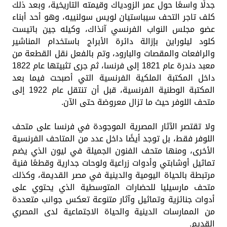
جدلًا واسعًا حول عمر الزودياك وقيمته التاريخية، وبعد ذلك
كلف تاجر التحف سيباستيان لويس سولنييه، وهو أحد أبناء
عضو مجلس النواب الفرنسي آنذاك، وكيله جين باتيست
كلود ليلوراين بإزالة دائرة الأبراج باستخدام المناشير
والرافعات والمقصات والبارود، وتم بالفعل نقل القطعة من
معبد دندرة عام 1821 إلى فرنسا، ثم جرى تثبيتها عام 1822
داخل المكتبة الملكية الفرنسية التي أصبحت فيما بعد
المكتبة الوطنية الفرنسية، قبل أن تنتقل عام 1922 إلى
متحف اللوفر حيث ما تزال معروضة حتى الآن.
ولا تقتصر الآثار المصرية الموجودة في فرنسا على متحف
اللوفر فقط، بل توجد أيضًا داخل عدد من المتاحف الفرنسية
الأخرى، ومنها متحف الفنون الجميلة في ليون الذي يضم
تماثيل أوشابتي وأدوات زراعية ولوحات جدارية وقطعًا فنية
مرتبطة بالحياة اليومية والدينية في مصر القديمة، وكذلك
متحف مارسيليا للحضارات المتوسطية الذي يحتوي على
أدوات جنائزية وتماثيل وآثار متنوعة تعكس جوانب متعددة
من الممارسات الدينية والحياة الاجتماعية لدى المصري
القديم.