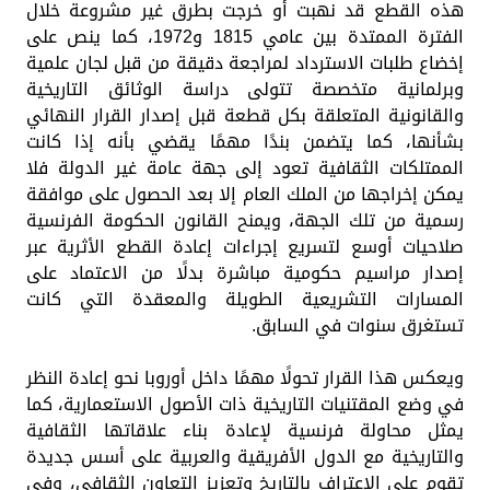
هذه القطع قد نهبت أو خرجت بطرق غير مشروعة خلال
الفترة الممتدة بين عامي 1815 و1972، كما ينص على
إخضاع طلبات الاسترداد لمراجعة دقيقة من قبل لجان علمية
وبرلمانية متخصصة تتولى دراسة الوثائق التاريخية
والقانونية المتعلقة بكل قطعة قبل إصدار القرار النهائي
بشأنها، كما يتضمن بندًا مهمًا يقضي بأنه إذا كانت
الممتلكات الثقافية تعود إلى جهة عامة غير الدولة فلا
يمكن إخراجها من الملك العام إلا بعد الحصول على موافقة
رسمية من تلك الجهة، ويمنح القانون الحكومة الفرنسية
صلاحيات أوسع لتسريع إجراءات إعادة القطع الأثرية عبر
إصدار مراسيم حكومية مباشرة بدلًا من الاعتماد على
المسارات التشريعية الطويلة والمعقدة التي كانت
تستغرق سنوات في السابق.
ويعكس هذا القرار تحولًا مهمًا داخل أوروبا نحو إعادة النظر
في وضع المقتنيات التاريخية ذات الأصول الاستعمارية، كما
يمثل محاولة فرنسية لإعادة بناء علاقاتها الثقافية
والتاريخية مع الدول الأفريقية والعربية على أسس جديدة
تقوم على الاعتراف بالتاريخ وتعزيز التعاون الثقافي، وفي