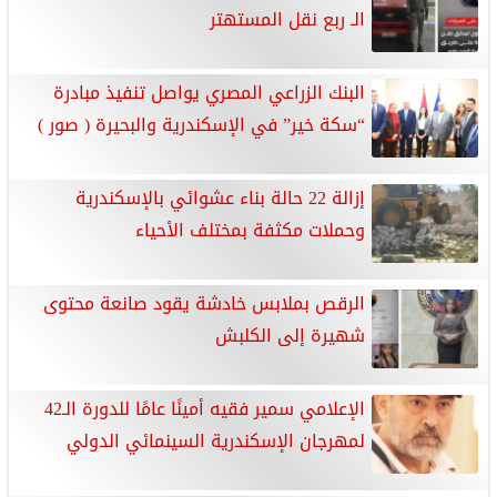
الـ ربع نقل المستهتر
البنك الزراعي المصري يواصل تنفيذ مبادرة
“سكة خير” في الإسكندرية والبحيرة ( صور )
إزالة 22 حالة بناء عشوائي بالإسكندرية
وحملات مكثفة بمختلف الأحياء
الرقص بملابس خادشة يقود صانعة محتوى
شهيرة إلى الكلبش
الإعلامي سمير فقيه أمينًا عامًا للدورة الـ42
لمهرجان الإسكندرية السينمائي الدولي