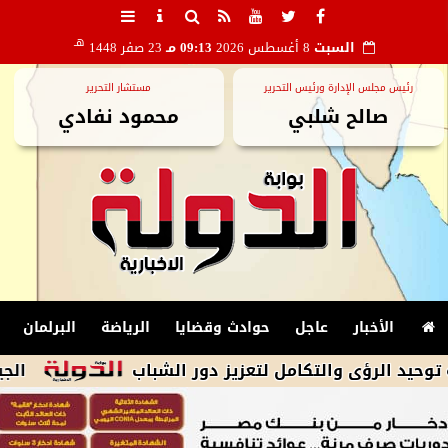
هـ
السبت
8 أغسطس 2026
09:13 مـ
23 صفر 1448
رئيس مجلس الإدارة ورئيس التحرير
مستشار التحرير
صالح شلبي
محمود نفادي
الأخبار
عاجل
حوادث وقضايا
الرياضة
البرلمان
ؤى والتكامل لتعزيز دور الشباب
الجيش الإيران