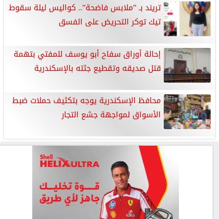
تريند بـ ”ملابس فاضحة”.. كواليس ليلة سقوط
تيك توكر التحريض على الفسق
إحالة أوراق سفاح أبو يوسف للمفتي بتهمة
قتل صديقه وتقطيع جثته بالإسكندرية
محافظ الإسكندرية يوجه بتكثيف حملات ضبط
الأسواق لمواجهة جشع التجار