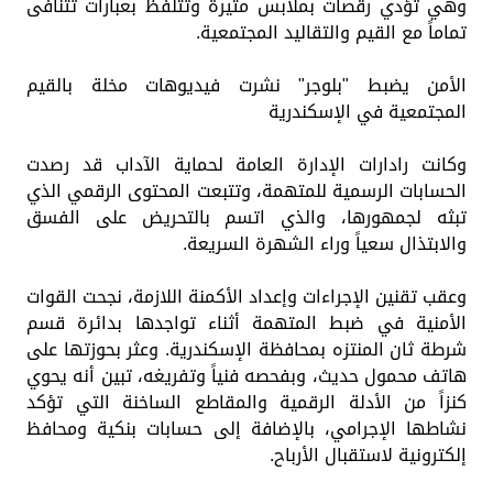
وهي تؤدي رقصات بملابس مثيرة وتتلفظ بعبارات تتنافى
تماماً مع القيم والتقاليد المجتمعية.
الأمن يضبط "بلوجر" نشرت فيديوهات مخلة بالقيم
المجتمعية في الإسكندرية
وكانت رادارات الإدارة العامة لحماية الآداب قد رصدت
الحسابات الرسمية للمتهمة، وتتبعت المحتوى الرقمي الذي
تبثه لجمهورها، والذي اتسم بالتحريض على الفسق
والابتذال سعياً وراء الشهرة السريعة.
وعقب تقنين الإجراءات وإعداد الأكمنة اللازمة، نجحت القوات
الأمنية في ضبط المتهمة أثناء تواجدها بدائرة قسم
شرطة ثان المنتزه بمحافظة الإسكندرية. وعثر بحوزتها على
هاتف محمول حديث، وبفحصه فنياً وتفريغه، تبين أنه يحوي
كنزاً من الأدلة الرقمية والمقاطع الساخنة التي تؤكد
نشاطها الإجرامي، بالإضافة إلى حسابات بنكية ومحافظ
إلكترونية لاستقبال الأرباح.