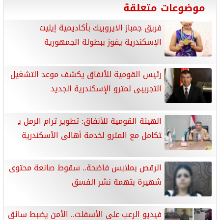
موضوعات متعلقة
فريق جمباز الايروبيك بأكاديمية إيليت
الإسكندرية يفوز ببطولة الجمهورية
رئيس القومية للأنفاق يكشف ​موعد التشغيل
التجريبى لمترو الإسكندرية الجديد
الهيئة القومية للأنفاق: تطوير ترام الرمل ي​
تكامل مع المترو لخدمة أهالى الأسكندرية
الرقص بملابس فاضحة.. سقوط صانعة محتوى
شهيرة بتهمة نشر الفسق
فيديو الرعب على الأسفلت.. الأمن يضبط سائق