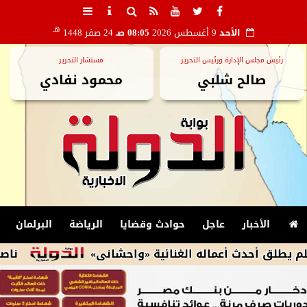
هـ
الأحد
9 أغسطس 2026
08:05 صـ
24 صفر 1448
رئيس مجلس الإدارة ورئيس التحرير
مستشار التحرير
صالح شلبي
محمود نفادي
الأخبار
عاجل
حوادث وقضايا
الرياضة
البرلمان
ث أعماله الغنائية «واحشانى»
ناصر ماهر يعانى من