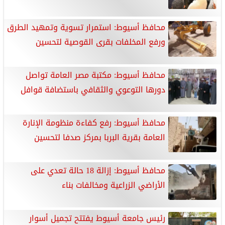
محافظ أسيوط: استمرار تسوية وتمهيد الطرق
ورفع المخلفات بقرى القوصية لتحسين
محافظ أسيوط: مكتبة مصر العامة تواصل
دورها التوعوي والثقافي باستضافة قوافل
محافظ أسيوط: رفع كفاءة منظومة الإنارة
العامة بقرية البربا بمركز صدفا لتحسين
محافظ أسيوط: إزالة 18 حالة تعدي على
الأراضي الزراعية ومخالفات بناء
رئيس جامعة أسيوط يفتتح تجميل أسوار