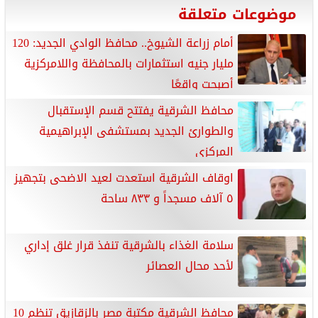
موضوعات متعلقة
أمام زراعة الشيوخ.. محافظ الوادي الجديد: 120
مليار جنيه استثمارات بالمحافظة واللامركزية
أصبحت واقعًا
محافظ الشرقية يفتتح قسم الإستقبال
والطوارئ الجديد بمستشفى الإبراهيمية
المركزي
اوقاف الشرقية استعدت لعيد الاضحى بتجهيز
٥ آلاف مسجداً و ٨٣٣ ساحة
سلامة الغذاء بالشرقية تنفذ قرار غلق إداري
لأحد محال العصائر
محافظ الشرقية مكتبة مصر بالزقازيق تنظم 10