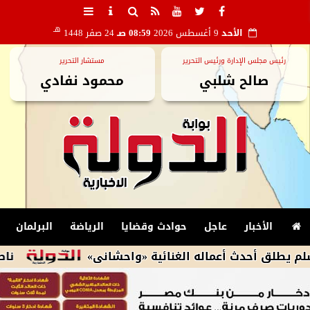
هـ
الأحد
9 أغسطس 2026
08:59 صـ
24 صفر 1448
رئيس مجلس الإدارة ورئيس التحرير
مستشار التحرير
صالح شلبي
محمود نفادي
الأخبار
عاجل
حوادث وقضايا
الرياضة
البرلمان
دث أعماله الغنائية «واحشانى»
ناصر ماهر يعانى 