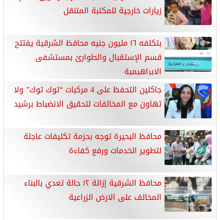
زيارات خارجية للمكتبة المتنقل
بتكلفه ١٦ مليون جنيه محافظ الشرقية يفتتح
قسم الإستقبال والطوارئ بمستشفى
الإبراهيمية
جاكلين التحفظ على 4 مركبات “توك توك” ولا
تهاون مع المخالفات لتحقيق الانضباط برشيد
محافظ البحيرة توجه بحزمة تكليفات عاجلة
لتطوير الخدمات ورفع كفاءة
محافظ الشرقية إزالة ١٢ حالة تعدي بالبناء
المخالف على الارض الزراعية