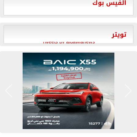
الفيس بوك
تويتر
Tweets by aldawlanews