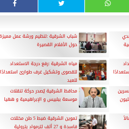
 حالة تعدي
شباب الشرقية :تنظيم ورشة عمل مميزة
ية
حول الأفلام القصيرة
اد
مياه الشرقية :رفع درجة الاستعداد
عدادًا
للقصوى وتشكيل غرف طوارئ استعدادًا
للعيد
تسرين
محافظ الشرقية يُصدر حركة تنقلات
ت بتكلفة تقديرية 6 مليون
موسعة ببلبيس و الإبراهيمية و ههيا
لبًا ضالاً
تموين الشرقية ضبط 5 طن مخللات
فاسدة و 27 ألف لترمواد بترولية