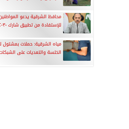
محافظ الشرقية يدعو المواطنين
للإستفادة من تطبيق شارك ٢٠٣٠
مياه الشرقية: حملات بمشتول ل
الخلسة والتعديات على الشبكات