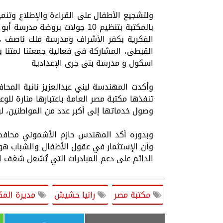
ولتشجيع الأطفال على القراءة والإطلاع وتنمي
بالمكتبة بتنظيم 10 جولات برو
الفكرية بكفر الأشراف ومدرسة ملك ناصف ،
القبطى، المشاركة فى فعالية جمعتنا لمتنا ب
اسكول و مدرسة بنى جرى الإعدادية
وأكدت المهندسة لبني عبدالعزيز نائبة المحا
تنفذها مكتبة مصر العامة باعتبارها منارة ل
وصول خدماتها إلى أكبر عدد من المواطنين، ل
وبدوره أكد المهندس حازم الأشموني محافظ ا
وأن الإستثمار في عقول الأطفال والشباب هو 
الدائم على دعم المبادرات التي تُشعل شغف ال
مكتبة مصر
رانيا حشيش
مديرة المك