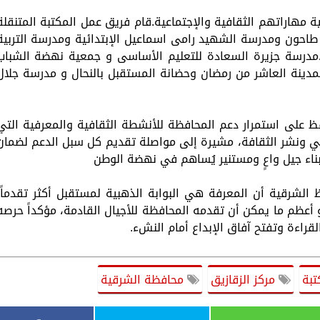
ة مهاراتهم الثقافية والإجتماعية.قام فريق عمل المكتبة المتنقلة
ضة مدرسة أبو طاحون ومدرسة الشهيد رامى اسماعيل الإبتدائية ومدرسة التربية
مدرسة جزيرة السعادة للتعليم الأساسى و جمعية نهضة الشباب
مدينة العاشر من رمضان وحضانة المستقبل بالنحال و مدرسة جلال
فظ على استمرار دعم المحافظة للأنشطة الثقافية والمعرفية التي
لوعي ونشر الثقافة، مشيرة إلى مواصلة تقديم كل سبل الدعم لضمان
بناء جيل واعٍ ومستنير يُساهم في نهضة الوطن
لشرقية أن المعرفة هي البوابة الذهبية لمستقبل أكثر تقدماً،
أعظم ما يمكن أن تقدمه المحافظة للأجيال القادمة، مؤكداً حرصه
قراءة وتفتح آفاق الإبداع أمام النشء.
تبة
مركز الزقازيق
محافظة الشرقية