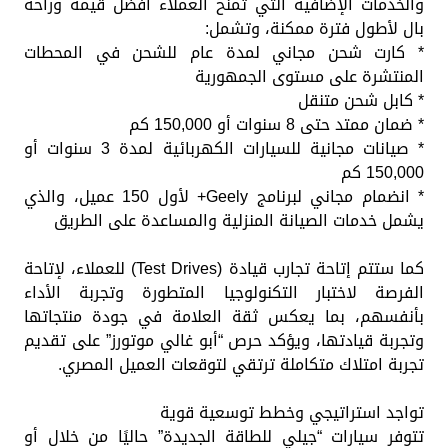
والخدمات الإضافية التي تمنح العملاء أفضل قيمة وراحة
بال لأطول فترة ممكنة، وتشمل:
* كارت شحن مجاني لمدة عام للشحن في المحطات
المنتشرة على مستوى الجمهورية
* كابل شحن متنقل
* ضمان ممتد حتى 8 سنوات أو 150,000 كم
* صيانات مجانية للسيارات الكهربائية لمدة 3 سنوات أو
150,000 كم
* انضمام مجاني لبرنامج Geely+ لأول 150 عميل، والذي
يشمل خدمات الصيانة المنزلية والمساعدة على الطريق
كما ستتم إتاحة تجارب قيادة (Test Drives) للعملاء، لإتاحة
الفرصة لاختبار التكنولوجيا المتطورة وتجربة الأداء
بأنفسهم، بما يعكس ثقة العلامة في جودة منتجاتها
وتجربة قيادتها، ويؤكد حرص “أبو غالي موتورز” على تقديم
تجربة امتلاك متكاملة ترتقي لتوقعات العميل المصري.
تواجد استراتيجي وخطط توسعية قوية
تتوفر سيارات “جيلي للطاقة الجديدة” حاليًا من خلال أو