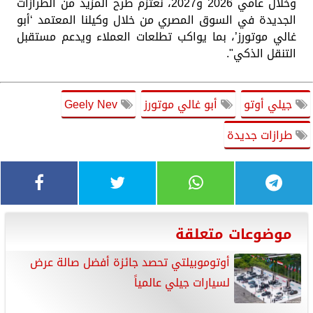
وخلال عامي 2026 و2027، نعتزم طرح المزيد من الطرازات
الجديدة في السوق المصري من خلال وكيلنا المعتمد ‘أبو
غالي موتورز’، بما يواكب تطلعات العملاء ويدعم مستقبل
التنقل الذكي".
جيلي أوتو
أبو غالي موتورز
Geely Nev
طرازات جديدة
موضوعات متعلقة
أوتوموبيلتي تحصد جائزة أفضل صالة عرض
لسيارات جيلي عالمياً