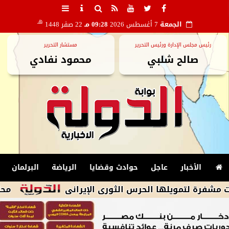
هـ
الجمعة
7 أغسطس 2026
09:28 مـ
22 صفر 1448
رئيس مجلس الإدارة ورئيس التحرير
مستشار التحرير
صالح شلبي
محمود نفادي
الأخبار
عاجل
حوادث وقضايا
الرياضة
البرلمان
يلها الحرس الثورى الإيرانى
محافظ مطروح ي