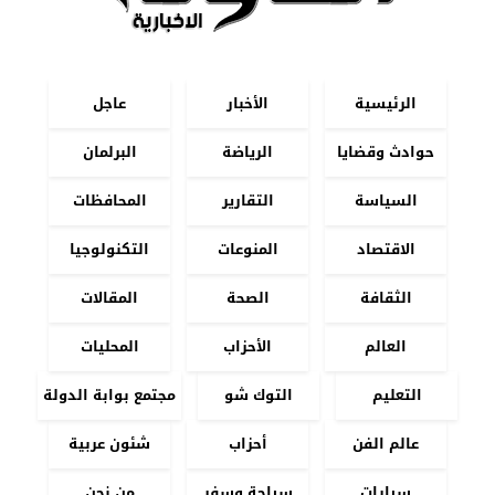
الرئيسية
الأخبار
عاجل
حوادث وقضايا
الرياضة
البرلمان
السياسة
التقارير
المحافظات
الاقتصاد
المنوعات
التكنولوجيا
الثقافة
الصحة
المقالات
العالم
الأحزاب
المحليات
التعليم
التوك شو
مجتمع بوابة الدولة
عالم الفن
أحزاب
شئون عربية
سيارات
سياحة وسفر
من نحن