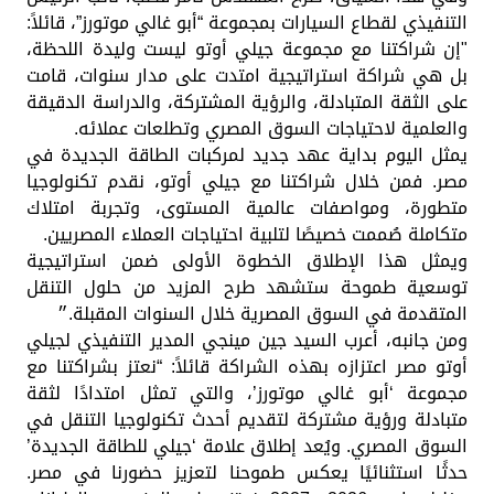
التنفيذي لقطاع السيارات بمجموعة “أبو غالي موتورز”، قائلاً:
"إن شراكتنا مع مجموعة جيلي أوتو ليست وليدة اللحظة،
بل هي شراكة استراتيجية امتدت على مدار سنوات، قامت
على الثقة المتبادلة، والرؤية المشتركة، والدراسة الدقيقة
والعلمية لاحتياجات السوق المصري وتطلعات عملائه.
يمثل اليوم بداية عهد جديد لمركبات الطاقة الجديدة في
مصر. فمن خلال شراكتنا مع جيلي أوتو، نقدم تكنولوجيا
متطورة، ومواصفات عالمية المستوى، وتجربة امتلاك
متكاملة صُممت خصيصًا لتلبية احتياجات العملاء المصريين.
ويمثل هذا الإطلاق الخطوة الأولى ضمن استراتيجية
توسعية طموحة ستشهد طرح المزيد من حلول التنقل
المتقدمة في السوق المصرية خلال السنوات المقبلة.״
ومن جانبه، أعرب السيد جين مينجي المدير التنفيذي لجيلي
أوتو مصر اعتزازه بهذه الشراكة قائلاً: “نعتز بشراكتنا مع
مجموعة ‘أبو غالي موتورز’، والتي تمثل امتدادًا لثقة
متبادلة ورؤية مشتركة لتقديم أحدث تكنولوجيا التنقل في
السوق المصري. ويُعد إطلاق علامة ‘جيلي للطاقة الجديدة’
حدثًا استثنائيًا يعكس طموحنا لتعزيز حضورنا في مصر.