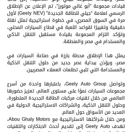
قيادات مجموعة “أبو غالي موتورز”، تم الإعلان عن الإطلاق
الرسمي لعلامة “جيلي للطاقة الجديدة” (Geely NEV) لأول
مرة في السوق المصري، في خطوة استراتيجية تمثل نقلة
حقيقية وتغييرًا لقواعد اللعبة في قطاع السيارات المحلي،
وتؤكد التزام المجموعة بقيادة مستقبل التنقل الذكي
والمستدام في مصر والمنطقة.
يمثل هذا الإطلاق محطة بارزة في صناعة السيارات في
مصر، ويؤذن ببداية عصر جديد من حلول التنقل الذكية
والمستدامة التي تلبي تطلعات العملاء المصريين.
وتواصل Geely Auto Group، باعتبارها واحدة من أسرع
مجموعات السيارات نموًا على مستوى العالم، تعزيز حضورها
العالمي من خلال تقنيات مركبات الطاقة الجديدة المتطورة،
وحلول التنقل الذكية، والشراكات الاستراتيجية الدولية في
العديد من الأسواق حول العالم.
ومن خلال شراكتها الاستراتيجية مع Abou Ghaly Motors،
تهدف Geely Auto إلى تقديم أحدث الابتكارات والتقنيات