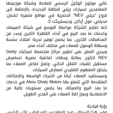
غالي موتورز الوكيل الرسمي للعلامة وشبكة موزعينها
المعتمدين لسيارات چيلي للطاقة الجديدة، بالإضافة إلى
فروع “جيلي NEV” الحصرية في مواقع متميزة تشمل:
مدينتي، مول أركان، وديستريكت 5.
كما تعتزم الشركة مواصلة التوسع في شبكة المبيعات
وخدمات ما بعد البيع في أنحاء القاهرة الكبرى وعدد من
المحافظات الأخرى، بما يضمن توفير تجربة امتلاك سلسة
وسهلة الوصول للعملاء في مختلف أنحاء مصر.
ويجري العمل على تطوير مراكز متخصصة لمركبات Geely
NEV لتكون بمثابة وجهات تفاعلية عصرية تستعرض
مستقبل تقنيات التنقل الذكي، وتعزز تفاعل العملاء بما
يتجاوز المفهوم التقليدي لمعارض السيارات.
وسيستفيد العملاء أيضًا من الخبرات الواسعة والإمكانات
المتقدمة التي تتمتع بها Abou Ghaly Motors في خدمات
ما بعد البيع والصيانة، بما يضمن مستويات عالية من
الاعتمادية ويعزز ثقة العملاء على المدى الطويل.
رؤية قيادية
وفي هذا السياق، صرح المهندس تامر قطب، نائب الرئيس