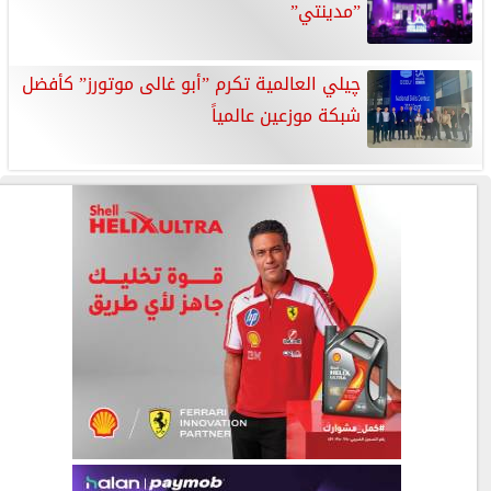
”مدينتي”
چيلي العالمية تكرم ”أبو غالى موتورز” كأفضل
شبكة موزعين عالمياً