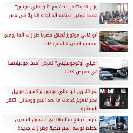
وزير الاستثمار يبحث مع ”أبو غالي موتورز”
خطط توطين صناعة الدراجات النارية في مصر
أبو غالي موتورز تُطلق حصرياً طرازات ألفا روميو
ستلفيو الجديدة لعام 2026
”جيلي أوتوموبيليتي” تعرض أحدث موديلاتها
في معرض LDX
شراكة بين أبو غالي موتورز وإكسون موبيل
مصر لتعزيز خدمات ما بعد البيع ووسائل التنقل
المبتكرة
لكزس ترسّخ مكانتها في السوق المصري
بخطط توسع استراتيجية وطرازات جديدة