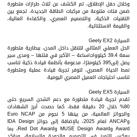
وخلال حفل الإطلاق، تم الكشف عن ثلاث طرازات متطورة
ضمن فئات متنوعة من مركبات الطاقة الجديدة، تجمع بين
التقنيات الذكية، والتصميم العصري، والكفاءة العالية،
والقيمة الاستثنائية.
السيارة Geely EX2
الحل العملي المثالي للتنقل داخل المدن، ببطارية متطورة
سعة 39.4 كيلووات/ساعة – الأكبر في فئتها – ومدى سير
يصل إلى395 كيلومترًا، مدعومة بأنظمة قيادة ذكية تناسب
نمط الحياة العصري، لتوفر تجربة قيادة عملية ومتطورة
تناسب احتياجات العميل المصري اليومية.
السيارة Geely EX5
تقدم تجربة قيادة متطورة مع دعم الشحن السريع حتى
80% خلال 20 دقيقة فقط، كما حصدت أبرز الشهادات
والجوائز العالمية، من بينها 5 نجوم من Euro NCAP
وANCAP لعام 2025، بالإضافة إلى جوائز IDA Design
Award وMUSE Design Award وRed Dot Award، بما
يعكس التميز في التصميم والجودة والسلامة، ويؤكد