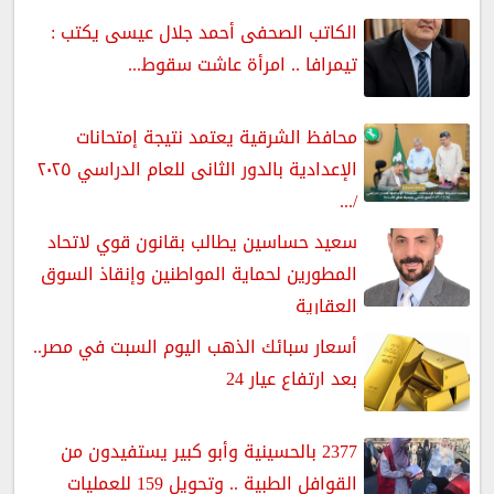
الكاتب الصحفى أحمد جلال عيسى يكتب :
تيمرافا .. امرأة عاشت سقوط...
محافظ الشرقية يعتمد نتيجة إمتحانات
الإعدادية بالدور الثانى للعام الدراسي ٢٠٢٥
/...
سعيد حساسين يطالب بقانون قوي لاتحاد
المطورين لحماية المواطنين وإنقاذ السوق
العقارية
أسعار سبائك الذهب اليوم السبت في مصر..
بعد ارتفاع عيار 24
2377 بالحسينية وأبو كبير يستفيدون من
القوافل الطبية .. وتحويل 159 للعمليات