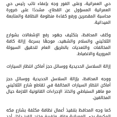
حي العمرانية، وعلى الفور وجه بإعفاء نائب رئيس حي
العمرانية المسؤول عن القطاع، مشددًا على ضرورة
محاسبة المقصرين ورفع كفاءة منظومة النظافة والمتابعة
الميدانية.
وكلف المحافظ، بتكثيف جهود رفع الإشغالات بشوارع
الثلاثيني والسلام والشهيد، موجهًا بسرعة إزالة كافة
المخالفات والتعديات بالطريق العام لتحقيق السيولة
المرورية والانضباط.
إزالة السلاسل الحديدية ووسائل حجز أماكن انتظار السيارات
ووجه المحافظ، بإزالة السلاسل الحديدية ووسائل حجز
أماكن انتظار السيارات المخالفة في تقاطع شارع الثلاثيني
مع ماهر السنباطي واتخاذ الإجراءات القانونية اللازمة حيال
المخالفين.
كما وجه المحافظ بتنفيذ أعمال نظافة مكثفة بشارع مكه
المكرمة بحي العمرانية وغلق وتفريغ مخزن للفرز داخل أحد