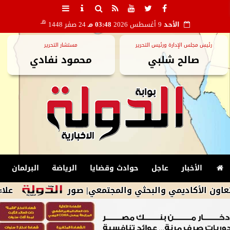
هـ
الأحد
9 أغسطس 2026
03:48 مـ
24 صفر 1448
رئيس مجلس الإدارة ورئيس التحرير
مستشار التحرير
صالح شلبي
محمود نفادي
الأخبار
عاجل
حوادث وقضايا
الرياضة
البرلمان
كاديمي والبحثي والمجتمعي| صور
علاء فاروق: يعلن تج