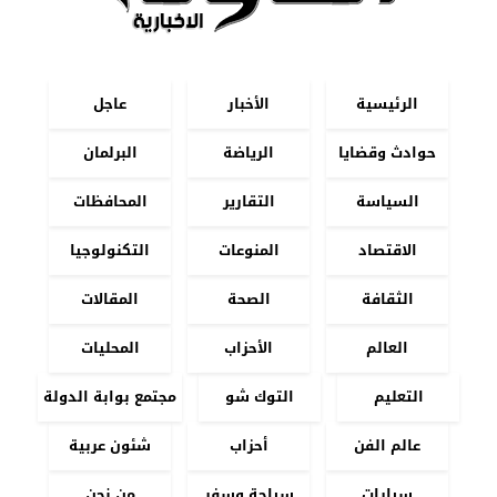
الرئيسية
الأخبار
عاجل
حوادث وقضايا
الرياضة
البرلمان
السياسة
التقارير
المحافظات
الاقتصاد
المنوعات
التكنولوجيا
الثقافة
الصحة
المقالات
العالم
الأحزاب
المحليات
التعليم
التوك شو
مجتمع بوابة الدولة
عالم الفن
أحزاب
شئون عربية
سيارات
سياحة وسفر
من نحن