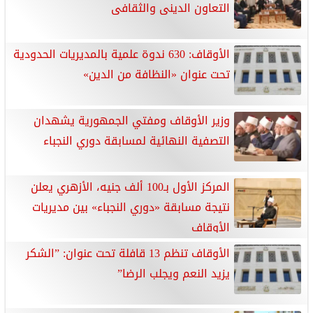
التعاون الدينى والثقافى
الأوقاف: 630 ندوة علمية بالمديريات الحدودية
تحت عنوان «النظافة من الدين»
وزير الأوقاف ومفتي الجمهورية يشهدان
التصفية النهائية لمسابقة دوري النجباء
المركز الأول بـ100 ألف جنيه، الأزهري يعلن
نتيجة مسابقة «دوري النجباء» بين مديريات
الأوقاف
الأوقاف تنظم 13 قافلة تحت عنوان: ”الشكر
يزيد النعم ويجلب الرضا”