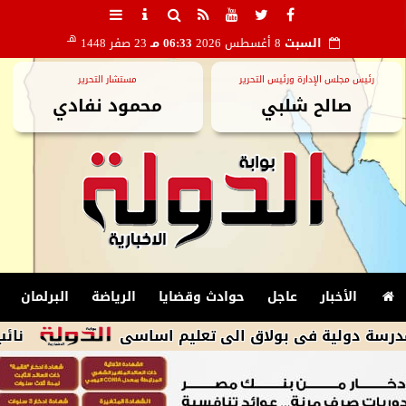
هـ
السبت
8 أغسطس 2026
06:33 مـ
23 صفر 1448
رئيس مجلس الإدارة ورئيس التحرير
مستشار التحرير
صالح شلبي
محمود نفادي
الأخبار
عاجل
حوادث وقضايا
الرياضة
البرلمان
ة فى بولاق الى تعليم اساسى
نائب الرئيس 