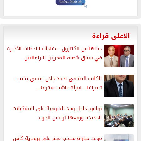
الأعلى قراءة
جبناها من الكنترول.. مفاجآت اللحظات الأخيرة
في سباق شعبة المحررين البرلمانيين
الكاتب الصحفى أحمد جلال عيسى يكتب :
تيمرافا .. امرأة عاشت سقوط...
توافق داخل وفد المنوفية على التشكيلات
الجديدة ورفعها لرئيس الحزب
موعد مباراة منتخب مصر على برونزية كأس