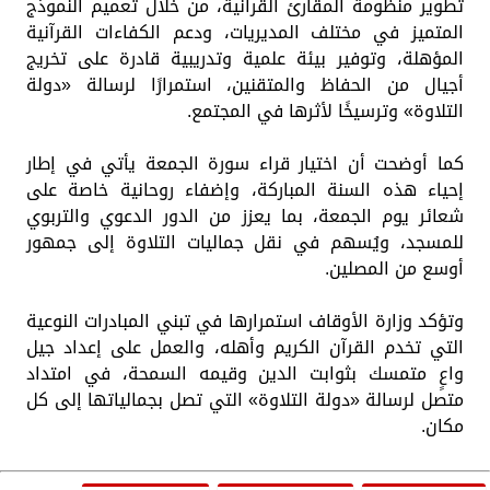
تطوير منظومة المقارئ القرآنية، من خلال تعميم النموذج
المتميز في مختلف المديريات، ودعم الكفاءات القرآنية
المؤهلة، وتوفير بيئة علمية وتدريبية قادرة على تخريج
أجيال من الحفاظ والمتقنين، استمرارًا لرسالة «دولة
التلاوة» وترسيخًا لأثرها في المجتمع.
كما أوضحت أن اختيار قراء سورة الجمعة يأتي في إطار
إحياء هذه السنة المباركة، وإضفاء روحانية خاصة على
شعائر يوم الجمعة، بما يعزز من الدور الدعوي والتربوي
للمسجد، ويُسهم في نقل جماليات التلاوة إلى جمهور
أوسع من المصلين.
وتؤكد وزارة الأوقاف استمرارها في تبني المبادرات النوعية
التي تخدم القرآن الكريم وأهله، والعمل على إعداد جيل
واعٍ متمسك بثوابت الدين وقيمه السمحة، في امتداد
متصل لرسالة «دولة التلاوة» التي تصل بجمالياتها إلى كل
مكان.