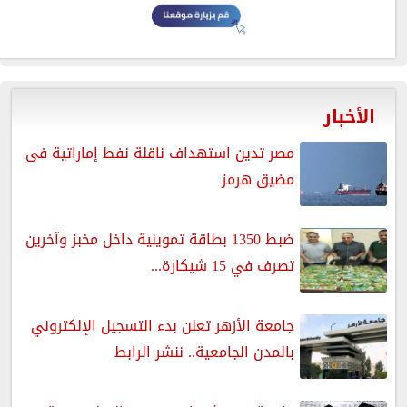
الأخبار
مصر تدين استهداف ناقلة نفط إماراتية فى
مضيق هرمز
ضبط 1350 بطاقة تموينية داخل مخبز وآخرين
تصرف في 15 شيكارة...
جامعة الأزهر تعلن بدء التسجيل الإلكتروني
بالمدن الجامعية.. ننشر الرابط