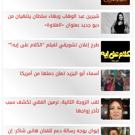
شيرين عبد الوهاب وبهاء سلطان ينتهيان من
ديو جديد بعنوان «الغلاوة»
طرح إعلان تشويقي لفيلم ”الكلام على إيه؟”
أسماء أبو اليزيد تعلن حملها من أمريكا
لقب الزوجة الثانية، نرمين الفقي تكشف سبب
تأخر زواجها
إيوان يوجه رسالة دعم للفنان هانى شاكر: إن