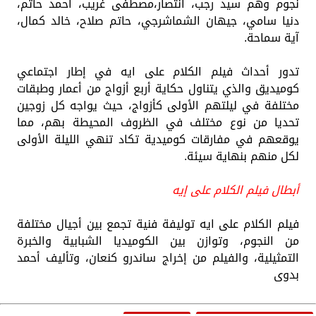
نجوم وهم سيد رجب، انتصار،مصطفى غريب، أحمد حاتم،
دنيا سامي، جيهان الشماشرجي، حاتم صلاح، خالد كمال،
آية سماحة.
تدور أحداث فيلم الكلام على ايه في إطار اجتماعي
كوميديق والذي يتناول حكاية أربع أزواج من أعمار وطبقات
مختلفة في ليلتهم الأولى كأزواج، حيث يواجه كل زوجين
تحديا من نوع مختلف في الظروف المحيطة بهم، مما
يوقعهم في مفارقات كوميدية تكاد تنهي الليلة الأولى
لكل منهم بنهاية سيئة.
أبطال فيلم الكلام على إيه
فيلم الكلام على ايه توليفة فنية تجمع بين أجيال مختلفة
من النجوم، وتوازن بين الكوميديا الشبابية والخبرة
التمثيلية، والفيلم من إخراج ساندرو كنعان، وتأليف أحمد
بدوى