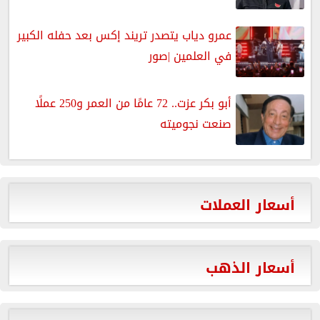
عمرو دياب يتصدر تريند إكس بعد حفله الكبير
في العلمين |صور
أبو بكر عزت.. 72 عامًا من العمر و250 عملًا
صنعت نجوميته
أسعار العملات
أسعار الذهب