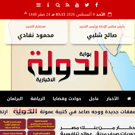
هـ
الأحد
9 أغسطس 2026
03:15 مـ
24 صفر 1448
رئيس مجلس الإدارة ورئيس التحرير
مستشار التحرير
صالح شلبي
محمود نفادي
الأخبار
عاجل
حوادث وقضايا
الرياضة
البرلمان
ارتفاع طفيف ف