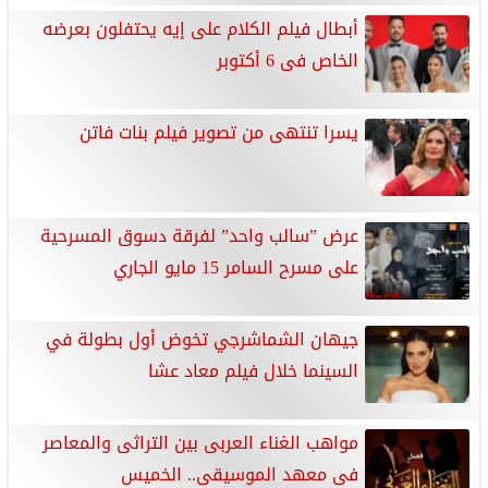
أبطال فيلم الكلام على إيه يحتفلون بعرضه
الخاص فى 6 أكتوبر
يسرا تنتهى من تصوير فيلم بنات فاتن
عرض ”سالب واحد” لفرقة دسوق المسرحية
على مسرح السامر 15 مايو الجاري
جيهان الشماشرجي تخوض أول بطولة في
السينما خلال فيلم معاد عشا
مواهب الغناء العربى بين التراثى والمعاصر
فى معهد الموسيقى.. الخميس