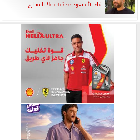
شاء الله تعود ضحكته تملأ المسارح