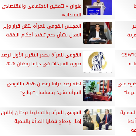
عنوان «التمكين الاجتماعى والاقتصادى
للسيدات»
ر
المجلس القومى للمرأة يثمّن قرار وزير
صرية
العدل بشأن دعم تنفيذ أحكام النفقة
ل عمار تلقى كلمة مصر أمام CSW70
القومى للمرأة يصدر التقرير الأول لرصد
ية
صورة السيدات فى دراما رمضان 2026
ضوء على
لجنة رصد دراما رمضان 2026 بالقومى
يرنا”
للمرأة تشيد بمسلسل ”توابع”
لمصرية
القومي للمرأة والتخطيط تبحثان إطلاق
نها
إطار لإدماج قضايا المرأة بالتنمية
مع