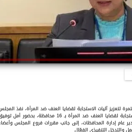
ة لتعزيز آليات الاستجابة لقضايا العنف ضد المرأة، نفذ المجلس
ورشة عمل للجان التنسيقية لتعزيز آليات الاستجابة لقضايا العنف ضد المرأة بـ 16 محافظة، بحضور أمل توف
ر عام إدارة المحافظات، إلى جانب مقررات فروع المجلس وأعضاء
مل والتدخل التنفيذى الفعّال