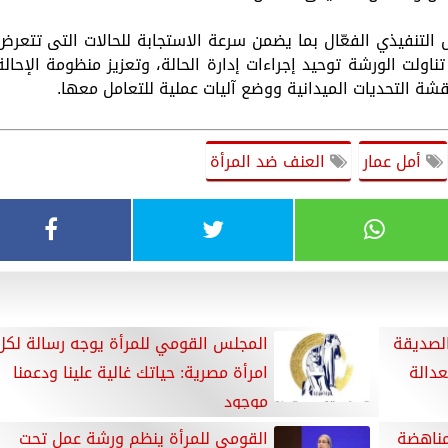
التنفيذي الفعّال بما يضمن سرعة الاستجابة للحالات التى تتعرض
اولت الورشة توحيد إجراءات إدارة الحالة، وتعزيز منظومة الإحالة
قشة التحديات الميدانية ووضع آليات عملية للتعامل معها.
أمل عمار
العنف ضد المرأة
الصديقة
المجلس القومي للمرأة يوجه رسالة لكل
عدالة
امرأة مصرية: حياتك غالية علينا ودعمنا
موجود
مناهضة
القومى للمرأة ينظم ورشة عمل تحت