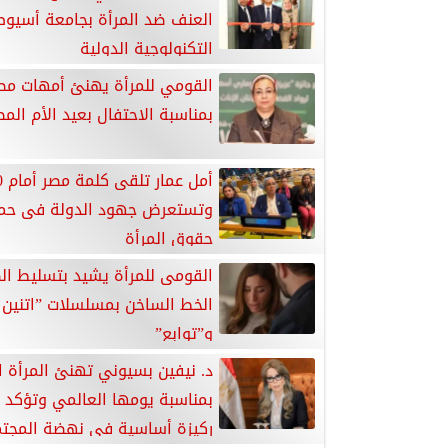
العنف ضد المرأة بجامعة أسيوط
التكنولوجية الدولية
القومي للمرأة يهنئ أمهات مص
بمناسبة الاحتفال بعيد الأم الم
أم
وتستعرض جهود الدولة فى حما
حقوق المرأة
القومى للمرأة يشيد بتسليط ال
الخط الساخن بمسلسلات ”اتنين غ
و”توابع”
د. نيفين بسيوني تهنئ المرأة ا
بمناسبة يومها العالمي وتؤكد أ
ركيزة أساسية في نهضة المجت