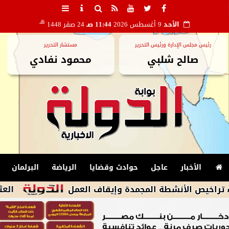
هـ
الأحد
9 أغسطس 2026
11:44 صـ
24 صفر 1448
رئيس مجلس الإدارة ورئيس التحرير
مستشار التحرير
صالح شلبي
محمود نفادي
الأخبار
عاجل
حوادث وقضايا
الرياضة
البرلمان
نشطة المجمدة وإيقاف العمل
العثور على جثة 