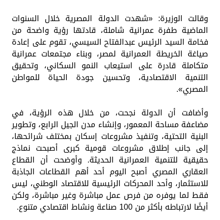
وقالت الوزيرة: «شهدت الدولة المصرية خلال السنوات
الماضية طفرة عمرانية شاملة، قادتها رؤية واضحة من
فخامة السيد الرئيس عبدالفتاح السيسي، تقوم على إعادة
صياغة الخريطة العمرانية لمصر، وبناء مجتمعات عمرانية
متكاملة قادرة على استيعاب النمو السكاني، وتحقيق
التنمية الاقتصادية، وتحسين جودة الحياة للمواطن
المصري».
وأضافت أن الدولة نجحت، من خلال هذه الرؤية، في
مضاعفة مساحة المعمور، وإنشاء مدن الجيل الرابع، وتطوير
البنية التحتية، وتنفيذ مشروعات إسكان بمختلف شرائحها،
إلى جانب إطلاق مشروعات قومية كبرى أصبحت نماذج
حقيقية للتنمية العمرانية الحديثة. وأوضحت أن القطاع
العقاري المصري أصبح اليوم أحد أهم القطاعات الجاذبة
للاستثمار، وأحد المحركات الرئيسية للاقتصاد الوطني، ليس
فقط لما يوفره من فرص عمل مباشرة وغير مباشرة، ولكن
أيضًا لارتباطه بأكثر من 100 صناعة ونشاط اقتصادي متنوع.