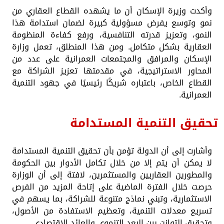
وأكدت وزيرة الإسكان أن ما يشهده القطاع العقاري من
نمو وتوسع يفرض مسؤولية كبيرة لضمان استدامة هذا
النمو، وتعزيز قدرته التنافسية، ورفع كفاءة المنظومة
العقارية بشكل متكامل. ومن هذا المنطلق، تعمل وزارة
الإسكان والمرافق والمجتمعات العمرانية على عدد من
المحاور الاستراتيجية، في مقدمتها تعزيز الشراكة مع
القطاع الخاص، باعتباره شريكًا رئيسيًا في جهود التنمية
العمرانية.
تحقيق التنمية المستدامة
وأشارت إلى أن الدولة تؤمن بأن تحقيق التنمية المستدامة
لا يمكن أن يتم إلا من خلال تكامل الأدوار بين الحكومة
والمطورين العقاريين والمستثمرين، لافتة إلى أن الوزارة
حرصت خلال الفترة الماضية على إتاحة المزيد من الفرص
الاستثمارية، وتبني نماذج متنوعة للشراكة، بما يسهم في
تسريع معدلات التنمية، وتعظيم الاستفادة من الأصول،
وتحقيق التوازن بين البعد التنموي والعائد الاقتصادي.