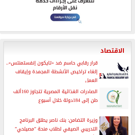
الاقتصاد
قرار رقابي حاسم ضد «تايكون إنفستمنتس»..
إلغاء تراخيص الأنشطة المجمدة وإيقاف
العمل
الصادرات الغذائية المصرية تتجاوز 160ألف
طن إلى 184دولة خلال أسبوع
وزيرة التضامن: بنك ناصر يطلق البرنامج
التدريبي الصيفي لطلاب منحة ”مصيلحي”