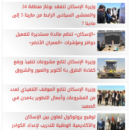
وزيرة الإسكان تتفقد بوغاز منطقة 24
والممشى السياحى الرابط من مارينا 5 إلى
مارينا 7
«الإسكان» تنظم مائدة مستديرة لتفعيل
حوافز ومؤشرات «العمران الأخضر»
وزيرة الإسكان تتابع مشروعات تنفيذ ورفع
كفاءة الطرق بـ6 أكتوبر والعبور والشروق
وزيرة الإسكان تتابع الموقف التنفيذي لعدد
من المشروعات وأعمال التطوير بـ4مدن في
الصعيد
توقيع بروتوكول تعاون بين الإسكان
والأكاديمية الوطنية للتدريب لإعداد الكوادر