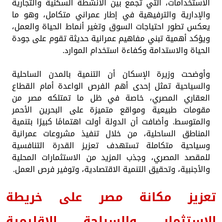
الاستخدامات، التي تجمع بين الأنشطة السكنية والتجارية
والإدارية والترفيهية في إطار عمراني متكامل، وهو ما
يعكس تطور احتياجات السوق وتغير أنماط الحياة والعمل،
ويؤكد أهمية تبني مفاهيم عمرانية حديثة تقوم على جودة
الحياة والاستدامة وكفاءة استخدام الموارد.
وأوضحت وزيرة الإسكان أن التنمية بالمدن الساحلية
والسياحية تمثل إحدى أهم الفرص الواعدة أمام القطاع
العقاري المصري، خاصة في ظل ما تمتلكه مصر من
مقومات طبيعية ومواقع متميزة على البحرين الأحمر
والمتوسط. وأضافت أن الدولة أولت اهتمامًا كبيرًا بتنمية
المناطق الساحلية، من خلال تنفيذ مشروعات عمرانية
وسياحية متكاملة تستهدف تعزيز القدرة التنافسية
للمقصد المصري، وجذب المزيد من الاستثمارات المحلية
والأجنبية، وتحقيق التنمية الاقتصادية، وتوفير فرص العمل.
تعزيز مكانة مصر على خريطة
الاستثمار والسياحة الإقليمية