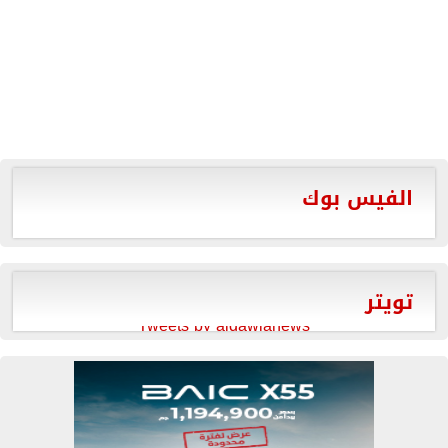
الفيس بوك
تويتر
Tweets by aldawlanews