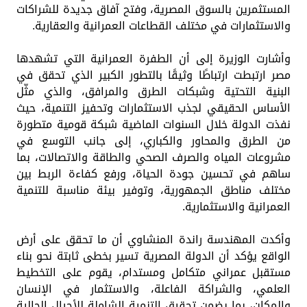
المستثمرين بالسوق المصرية، وفتح آفاق جديدة للشراكات
والاستثمارات في مختلف القطاعات العمرانية والعقارية.
وأشارت الوزيرة إلى أن الطفرة العمرانية التي تشهدها
مصر ارتبطت ارتباطًا وثيقًا بالتطور الكبير الذي تحقق في
البنية التحتية وشبكات الطرق والمرافق، والذي مثّل
الأساس الحقيقي لجذب الاستثمارات وتحفيز التنمية، حيث
نفذت الدولة خلال السنوات الماضية شبكة قومية متطورة
من الطرق والمحاور والكباري، إلى جانب التوسع في
مشروعات المياه والصرف الصحي والطاقة والاتصالات، بما
ساهم في تحسين جودة الحياة، ورفع كفاءة الربط بين
مختلف مناطق الجمهورية، وتوفير بيئة مناسبة للتنمية
العمرانية والاستثمارية.
وأكدت المهندسة راندة المنشاوي أن ما تحقق على أرض
الواقع يؤكد أن الدولة المصرية تسير بخطى ثابتة نحو بناء
مستقبل عمراني متكامل ومستدام، يقوم على التخطيط
العلمي، والشراكة الفاعلة، والاستثمار في الإنسان
والمكان، بما يضمن تحقيق التنمية الشاملة للأجيال الحالية