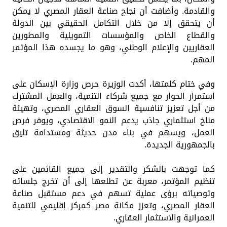
والقادمة. وأضافت أن نجاح صناعة العقار المصري لا يمكن
أن يتحقق إلا من خلال التكامل الحقيقي بين الدولة
والقطاع الخاص والمؤسسات التمويلية والمطورين
العقاريين والإعلام الوطني، وهو ما يجسده هذا المؤتمر
المهم.
وفي ختام كلمتها، أكدت الوزيرة حرص وزارة الإسكان على
استمرار الحوار مع جميع شركاء التنمية، والعمل المشترك
من أجل تعزيز تنافسية السوق العقاري المصري، وتهيئة
مناخ استثماري جاذب يدعم النمو الاقتصادي، ويوفر فرص
العمل، ويسهم في بناء مدن حديثة ومستدامة تليق
بالجمهورية الجديدة.
كما توجهت بالشكر والتقدير إلى جميع القائمين على
تنظيم المؤتمر، معربة عن تطلعها إلى أن تخرج جلساته
وتوصياته برؤى عملية تسهم في دعم مستقبل صناعة
العقار المصري، وتعزز مكانة مصر كمركز إقليمي للتنمية
العمرانية والاستثمار العقاري.