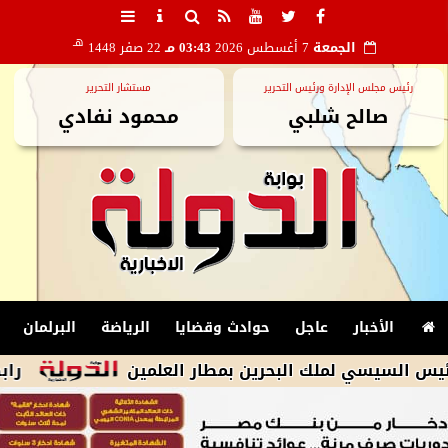
هـ
الجمعة
7 أغسطس 2026
03:43 مـ
22 صفر 1448
رئيس مجلس الإدارة ورئيس التحرير
مستشار التحرير
صالح شلبي
محمود نفادي
الأخبار
عاجل
حوادث وقضايا
الرياضة
البرلمان
 لملك البحرين بمطار العلمين
رابطه الأندية 