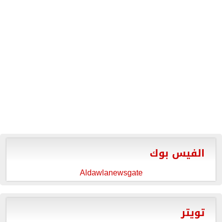
الفيس بوك
Aldawlanewsgate
تويتر