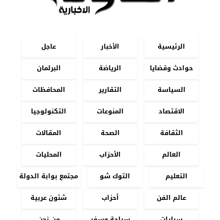
الرئيسية
الأخبار
عاجل
حوادث وقضايا
الرياضة
البرلمان
السياسة
التقارير
المحافظات
الاقتصاد
المنوعات
التكنولوجيا
الثقافة
الصحة
المقالات
العالم
الأحزاب
المحليات
التعليم
التوك شو
مجتمع بوابة الدولة
عالم الفن
أحزاب
شئون عربية
سيارات
سياحة وسفر
من نحن