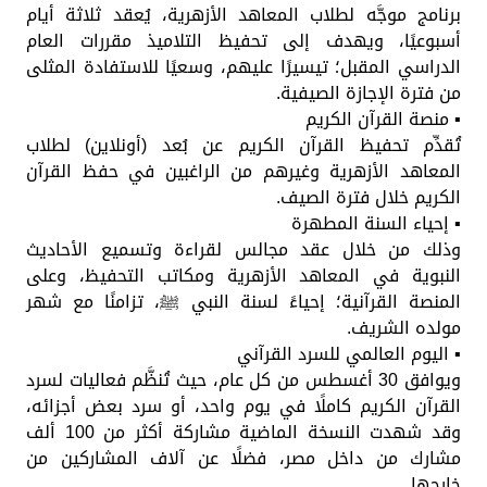
برنامج موجَّه لطلاب المعاهد الأزهرية، يُعقد ثلاثة أيام
أسبوعيًا، ويهدف إلى تحفيظ التلاميذ مقررات العام
الدراسي المقبل؛ تيسيرًا عليهم، وسعيًا للاستفادة المثلى
من فترة الإجازة الصيفية.
▪️ منصة القرآن الكريم
تُقدِّم تحفيظ القرآن الكريم عن بُعد (أونلاين) لطلاب
المعاهد الأزهرية وغيرهم من الراغبين في حفظ القرآن
الكريم خلال فترة الصيف.
▪️ إحياء السنة المطهرة
وذلك من خلال عقد مجالس لقراءة وتسميع الأحاديث
النبوية في المعاهد الأزهرية ومكاتب التحفيظ، وعلى
المنصة القرآنية؛ إحياءً لسنة النبي ﷺ، تزامنًا مع شهر
مولده الشريف.
▪️ اليوم العالمي للسرد القرآني
ويوافق 30 أغسطس من كل عام، حيث تُنظَّم فعاليات لسرد
القرآن الكريم كاملًا في يوم واحد، أو سرد بعض أجزائه،
وقد شهدت النسخة الماضية مشاركة أكثر من 100 ألف
مشارك من داخل مصر، فضلًا عن آلاف المشاركين من
خارجها.