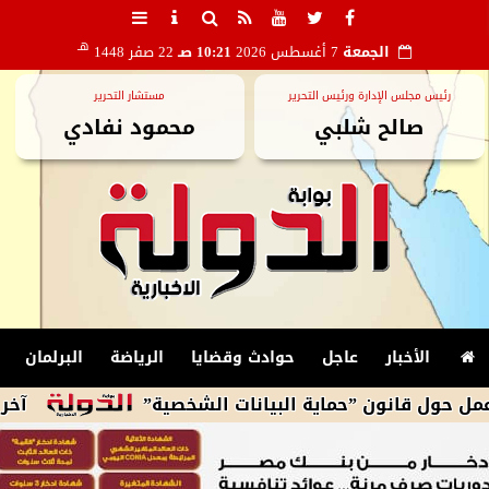
هـ
الجمعة
7 أغسطس 2026
10:21 صـ
22 صفر 1448
رئيس مجلس الإدارة ورئيس التحرير
مستشار التحرير
صالح شلبي
محمود نفادي
الأخبار
عاجل
حوادث وقضايا
الرياضة
البرلمان
نون ”حماية البيانات الشخصية”
آخر تطورات أسعار 