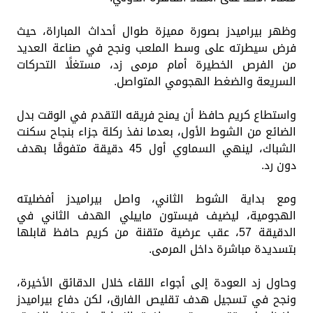
وظهر بيراميدز بصورة مميزة طوال أحداث المباراة، حيث
فرض سيطرته على وسط الملعب ونجح في صناعة العديد
من الفرص الخطيرة أمام مرمى زد، مستغلًا التحركات
السريعة والضغط الهجومي المتواصل.
واستطاع كريم حافظ أن يمنح فريقه التقدم في الوقت بدل
الضائع من الشوط الأول، بعدما نفذ ركلة جزاء بنجاح سكنت
الشباك، لينهي السماوي أول 45 دقيقة متفوقًا بهدف
دون رد.
ومع بداية الشوط الثاني، واصل بيراميدز أفضليته
الهجومية، ليضيف فيستون ماييلي الهدف الثاني في
الدقيقة 57، عقب عرضية متقنة من كريم حافظ قابلها
بتسديدة مباشرة داخل المرمى.
وحاول زد العودة إلى أجواء اللقاء خلال الدقائق الأخيرة،
ونجح في تسجيل هدف تقليص الفارق، لكن دفاع بيراميدز