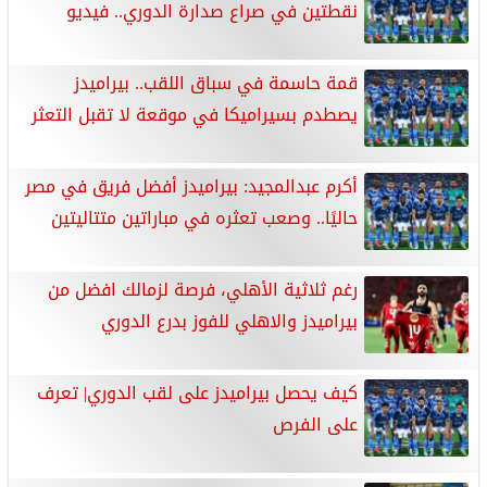
نقطتين في صراع صدارة الدوري.. فيديو
قمة حاسمة في سباق اللقب.. بيراميدز
يصطدم بسيراميكا في موقعة لا تقبل التعثر
أكرم عبدالمجيد: بيراميدز أفضل فريق في مصر
حاليًا.. وصعب تعثره في مباراتين متتاليتين
رغم ثلاثية الأهلي، فرصة لزمالك افضل من
بيراميدز والاهلي للفوز بدرع الدوري
كيف يحصل بيراميدز على لقب الدوري| تعرف
على الفرص