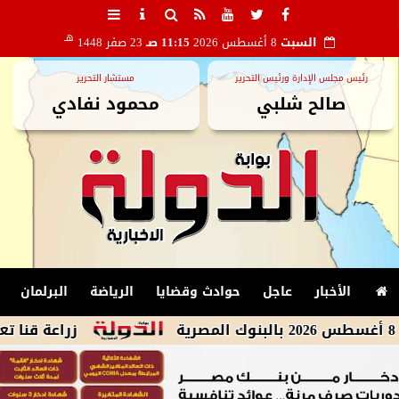
هـ
السبت
8 أغسطس 2026
11:15 صـ
23 صفر 1448
رئيس مجلس الإدارة ورئيس التحرير
مستشار التحرير
صالح شلبي
محمود نفادي
الأخبار
عاجل
حوادث وقضايا
الرياضة
البرلمان
زراعة قنا تعلن خطة