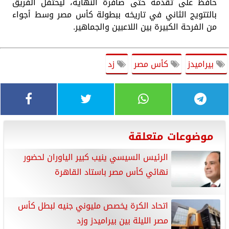
حافظ على تقدمه حتى صافرة النهاية، ليحتفل الفريق
بالتتويج الثاني في تاريخه ببطولة كأس مصر وسط أجواء
من الفرحة الكبيرة بين اللاعبين والجماهير.
بيراميدز
كأس مصر
زد
موضوعات متعلقة
الرئيس السيسي ينيب كبير الياوران لحضور
نهائي كأس مصر باستاد القاهرة
اتحاد الكرة يخصص مليوني جنيه لبطل كأس
مصر الليلة بين بيراميدز وزد