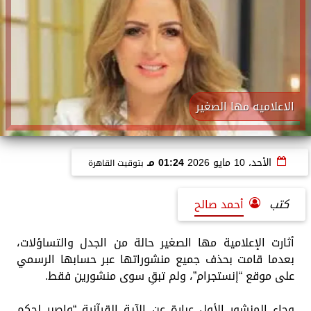
الاعلاميه مها الصغير
الأحد، 10 مايو 2026
01:24 مـ
بتوقيت القاهرة
كتب
أحمد صالح
أثارت الإعلامية مها الصغير حالة من الجدل والتساؤلات،
بعدما قامت بحذف جميع منشوراتها عبر حسابها الرسمي
على موقع “إنستجرام”، ولم تبقِ سوى منشورين فقط.
وجاء المنشور الأول عبارة عن الآية القرآنية “واصبر لحكم