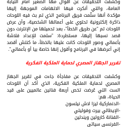
وكشفت التحقيقات عن أقوال مها الصغير أمام النيابة
العامة، والتي أنكرت فيها الاتهامات الموجهة إليها
مؤكدة أنها سلّمت فريق البرنامج الذي تم بث فيه اللوحات
ذاكرة إلكترونية تحتوي على أعمالها الشخصية، وأن عرض
اللوحات تم "عن طريق الخطأ"، بعد تحميلها من الإنترنت دون
قصد نسبها إليها، مستطردة: "سلمت للإعداد فلاشة
بأعمالي وصور اللوحات كانت عليها بالخطأ، ما كنتش أقصد
إني أعرضها في البرنامج وأقول إنها خاصة بيا أو بأعمالي".
تقرير الجهاز المصري لحماية الملكية الفكرية
وكشفت التحقيقات عن مفاجأة جاءت في تقرير الجهاز
المصري لحماية الملكية الفكرية، الذي أكد أن اللوحات
الست التي عُرضت تخص أربعة فنانين عالميين على قيد
الحياة، هم:
-الدنماركية ليزا لاش نيلسون
-الإيطالي بيرت وفوليتي
-الفنانة كارولين ويندلين
-الفرنسي سياتي