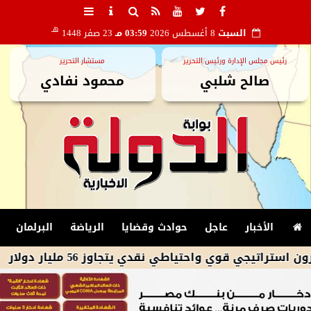
هـ
السبت
8 أغسطس 2026
03:59 مـ
23 صفر 1448
رئيس مجلس الإدارة ورئيس التحرير
مستشار التحرير
صالح شلبي
محمود نفادي
الأخبار
عاجل
حوادث وقضايا
الرياضة
البرلمان
 واحتياطي نقدي يتجاوز 56 مليار دولار