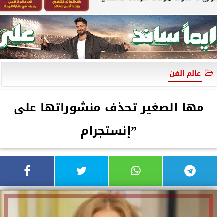
عالم الفن
مها الصغير تحذف منشوراتها على
”إنستجرام