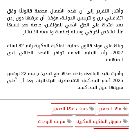
وأشار التقرير إلى أن هذه الأعمال محمية قانونيًّا وفق
اتفاقيتي برن والتريبس الدولية، مؤكدًا أن عرضها دون إذن
يعد اعتداءً على الحق الأدبي للمؤلفين، خاصة بعد نسبها
علنًا لشخص آخر في وسيلة إعلامية واسعة الانتشار.
وبناءً على مواد قانون حماية الملكية الفكرية رقم 82 لسنة
2002، رأت النيابة العامة توافر القصد الجنائي لدى
المتهمة.
وأمرت بقيد الواقعة جنحة ضدها مع تحديد جلسة 22 نوفمبر
2025 أمام المحكمة الاقتصادية الابتدائية، بعد أن أُخلي
سبيلها لحين المحاكمة.
مها الصغير
حساب مها الصغير
حقوق الملكيه الفكريه
سرقه اللوحات