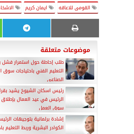
القومى للاعاقه
ايمان كريم
الاشخاص
موضوعات متعلقة
طلب إحاطة حول استمرار فشل ر
التعليم الفني باحتياجات سوق ا
الصناعى
رئيس اسكان الشيوخ يشيد بقرا
الرئيس في عيد العمال بإطلاق 
سوق العمل
إشادة برلمانية بتوجيهات الرئي
الكوادر البشرية وربط التعليم با