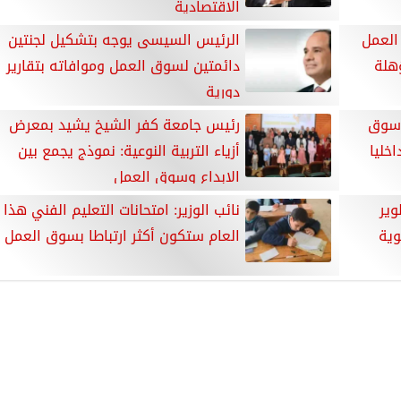
الاقتصادية
العمل
الرئيس السيسى يوجه بتشكيل لجنتين
ؤهلة
دائمتين لسوق العمل وموافاته بتقارير
دورية
 سوق
رئيس جامعة كفر الشيخ يشيد بمعرض
خليا
أزياء التربية النوعية: نموذج يجمع بين
الإبداع وسوق العمل
وير
نائب الوزير: امتحانات التعليم الفني هذا
وية
العام ستكون أكثر ارتباطا بسوق العمل