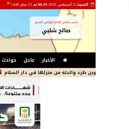
هـ
السبت
8 أغسطس 2026
06:19 صـ
23 صفر 1448
رئيس مجلس الإدارة ورئيس التحرير
صالح شلبي
الأخبار
عاجل
حوادث و
يروين طرد والدته من منزلها في دار السلام