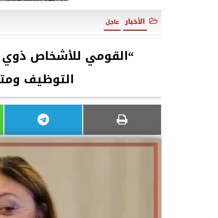
الأخبار
عاجل
“القومي للأشخاص ذوي ال
التوظيف ومتط