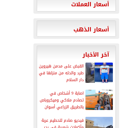
أسعار العملات
أسعار الذهب
آخر الأخبار
القبض على مدمن هيروين
طرد والدته من منزلها في
دار السلام
اصابة 9 أشخاص في
تصادم ملاكي وميكروباص
بالطريق الزراعي أسوان
القاهرة
فيديو صادم لتحطيم عربة
مأكولات شعبية في بدر