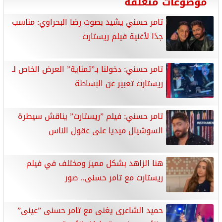
موضوعات متعلقة
تامر حسني يشيد بصوت رضا البحراوي: مناسب
جدًا لأغنية فيلم ريستارت
تامر حسني: دخولنا بـ”تمناية” العرض الخاص لـ
ريستارت تعبير عن البساطة
تامر حسني: فيلم ”ريستارت” يناقش سيطرة
السوشيال ميديا على عقول الناس
هنا الزاهد بشكل مميز ومختلف في فيلم
ريستارت مع تامر حسنى.. صور
حميد الشاعرى يغنى مع تامر حسنى ”عينى”