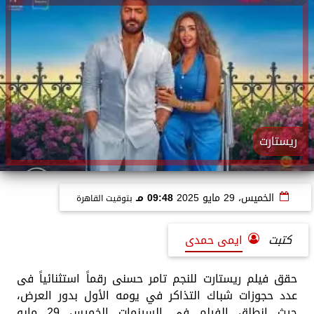
ريستارت
الخميس، 29 مايو 2025
09:48 مـ
بتوقيت القاهرة
كتبت
ايمى حمدى
حقق فيلم ريستارت للنجم تامر حسنى رقماً استثنائياً فى
عدد حجوزات شباك التذاكر في يومه الأول بدور العرض،
حيث انطلق الفيلم فى السينمات الخميس 29 مايو