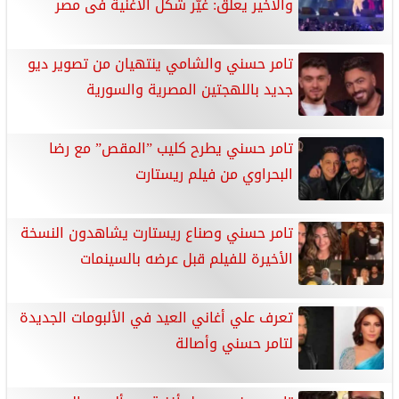
والأخير يعلق: غيّر شكل الأغنية فى مصر
تامر حسني والشامي ينتهيان من تصوير ديو
جديد باللهجتين المصرية والسورية
تامر حسني يطرح كليب ”المقص” مع رضا
البحراوي من فيلم ريستارت
تامر حسني وصناع ريستارت يشاهدون النسخة
الأخيرة للفيلم قبل عرضه بالسينمات
تعرف علي أغاني العيد في الألبومات الجديدة
لتامر حسني وأصالة