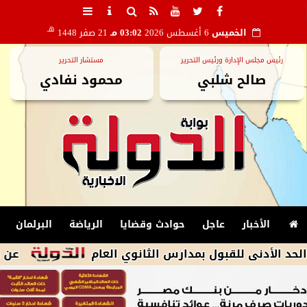
هـ
الخميس
6 أغسطس 2026
03:02 مـ
21 صفر 1448
رئيس مجلس الإدارة ورئيس التحرير
مستشار التحرير
صالح شلبي
محمود نفادي
الأخبار
عاجل
حوادث وقضايا
الرياضة
البرلمان
 للقبول بمدارس الثانوي العام
عن رواية لإحس