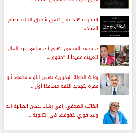
المخرجة هند عادل تنعي شقيق النائب عصام
العمدة
​د. محمد الشامي يهنئ أ.د. سامي عبد العال
لتعيينه عميداً لـ ”حقوق...
بوابة الدولة الإخبارية تهنئ اللواء محمود أبو
عمرة بتجديد الثقة مساعدًا أول...
الكاتب الصحفي رامي رشاد يهنئ الطالبة آية
وليد فوزي لتفوقها في الثانوية...