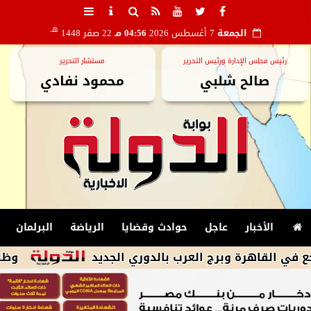
هـ
الجمعة
7 أغسطس 2026
04:56 مـ
22 صفر 1448
رئيس مجلس الإدارة ورئيس التحرير
مستشار التحرير
صالح شلبي
محمود نفادي
الأخبار
عاجل
حوادث وقضايا
الرياضة
البرلمان
وظائف خالية.. 