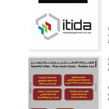
ة
ميداليات
ت بنين
لة