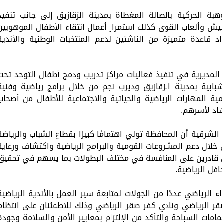
بة الحركية بالصالة المغطاة بمدينة الزقازيق إلى جانب تنفيذ
يش وألعاب القوى كذلك استمرار أعمال انتقاء الأطفال الموهوبين
قاعدة متميزة من الناشئين لدعم المنتخبات الوطنية والأندية
 المديرية في تنفيذ فعاليات مراكز تدريب ودمج أطفال التوحد تحت
بابية بمدينة الزقازيق وديرب نجم من خلال برامج رياضية وفنية
المهارات الرياضية والحياتية والاجتماعية للأطفال من أصحاب
شاد لأسرهم.
شرقية أن المحافظة تولي اهتمامًا كبيرًا بقطاع الشباب والرياضة
 من خلال دعم المشروعات القومية والبرامج الرياضية واكتشاف ورعاية
طال قادرين على المنافسة في مختلف البطولات بما يسهم في تحقيق
افل الرياضية.
اء الرياضي عددًا من الجولات لمتابعة سير العمل بالأندية الرياضية
قر الرياضي ونادي كفر صقر الرياضي وذلك للاطمئنان على انتظام
مات السباحة والتأكد من الإلتزام بمعايير الأمن والسلامة وجودة