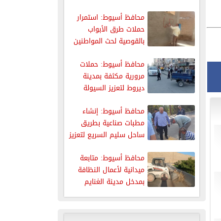
حملة...
محافظ أسيوط: استمرار
حملات طرق الأبواب
بالقوصية لحث المواطنين
على استكمال إجراءات
محافظ أسيوط: حملات
مرورية مكثفة بمدينة
ديروط لتعزيز السيولة
والانضباط بالشوارع
محافظ أسيوط: إنشاء
مطبات صناعية بطريق
ساحل سليم السريع لتعزيز
السلامة المرورية
محافظ أسيوط: متابعة
ميدانية لأعمال النظافة
بمدخل مدينة الغنايم
الغربي