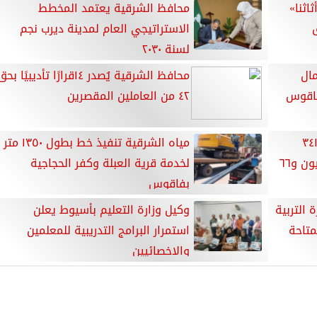
اثنا»
محافظ الشرقية يعتمد المخطط
ق
الاستراتيجي العام لمدينة ديرب نجم
لسنة ٢٠٣٠
مال
محافظ الشرقية يُصدر ١٤قرارًا تأديبيًا بح
 فاقوس
٤٢ من العاملين المقصرين
رنامج مشروعك ينفذ ٢٢ ألف و ٣٤١
مياه الشرقية تنفيذ خط بطول ١٣٥٠ متر
مشروع بتكلفة ٣ مليار و ٧٨٤ مليون و٦٦
لخدمة قرية العبلة وكفر الحجاجية
بفاقوس
التربية
وكيل وزارة التعليم بأسيوط يعلن
متاحة
استمرار البرامج التدريبية للمعلمين
والاخصائيين