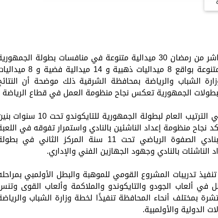
حصد لاعبي ولاعبات نادي الرواد الرياضي بالعاشر من رمضان 30 ميدالية متنوعة في منافسات بطولة الجمهوري
للكاتا تحت 15 و 21 سنة بحصد 30 ميدالية متنوعة بواقع 8 ميداليات ذهبية و 14 ميدالية فضية و 8 
زارة الشباب والرياضة بمحافظة الشرقية ذلك موضحة أن النتائج
لبطولات الجمهورية تعكس نجاح منظومة العمل في قطاع الرياضة
أشارت عثمان إلي تصدر نادي ديرب نجم الرياضي الترتيب العام لبطولة الجمهورية للتايكوندو تحت 10 سنوا
د نجاح منظومة إعداد الناشئين بالنادي واستمرار تفوقه في اللعبة
كما حققت لاعبات فريق الجمباز الإيروبيك بنادي الصفوة الرياضي تحت 11 سنة المركز الثاني في بطو
الناشئات بالنادي وجهود الجهازين الفني والإداري.
تنفيذ تدريبات المشروع القومي للموهبة والبطل الأولمبي بمراحله
ل في ألعاب الجودو والتايكوندو والملاكمة وألعاب القوى وتنس
تشرة بمختلف أنحاء المحافظة تنفيذًا لخطة وزارة الشباب والرياضة
ت الدولية والأولمبية.