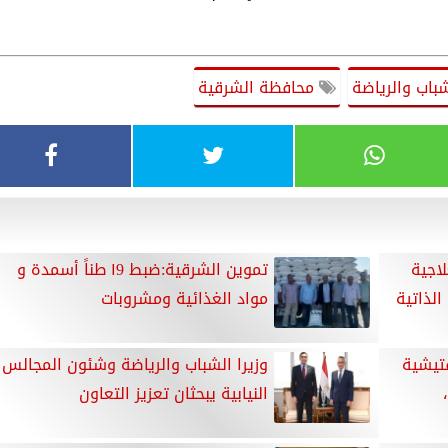
باب والرياضة
محافظة الشرقية
اجية
تموين الشرقية:ضبط ١9 طناً أسمدة و
الذاتية
مواد الغذائية ومشروبات
فتيشية
وزيرا الشباب والرياضة وشئون المجالس
النيابية يبحثان تعزيز التعاون