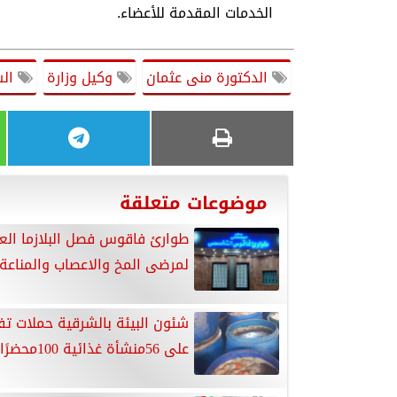
الخدمات المقدمة للأعضاء.
الدكتورة منى عثمان
وكيل وزارة
الش
موضوعات متعلقة
طوارئ فاقوس فصل البلازما العل
لمرضى المخ والاعصاب والمناعة 
شئون البيئة بالشرقية حملات ت
على 56منشأة غذائية 100محضرًا،