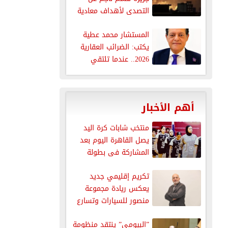
التصدى لأهداف معادية
عند...
المستشار محمد عطية
يكتب: الضرائب العقارية
2026.. عندما تلتقي
العدالة الاجتماعية مع...
أهم الأخبار
منتخب شابات كرة اليد
يصل القاهرة اليوم بعد
المشاركة فى بطولة
العالم
تكريم إقليمي جديد
يعكس ريادة مجموعة
منصور للسيارات وتسارع
نموها في قطاع...
”البيومي” ينتقد منظومة