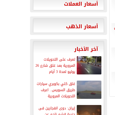
أسعار العملات
أسعار الذهب
ق
آخر الأخبار
تعرف على التحويلات
المرورية بعد غلق شارع 26
يوليو لمدة 3 أيام
غلق كلي بكوبري سيارات
طريق السويس.. اعرف
التحويلات المرورية
إيران: دوى انفجارين فى
جزيرة قشم ناجم عن