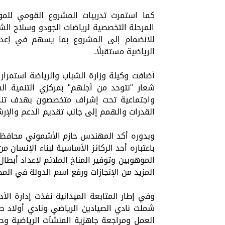
كما استمرت تدريبات المشروع القومي للموه
المرحلة التخصصية لرياضات الجودو وسلاح الش
للانضمام إلى المشروع بما يسهم في إعداد 
الرياضية مستقبلًا.
أضافت وكيلة وزارة الشباب والرياضة استمرار
شعار "نتوحد من أجلهم" بمركزي التنمية الش
واجتماعية تحت إشراف متخصصون بهدف تنمية 
القدرات والهمم إلى جانب تقديم الدعم والإر
وبدوره أكد المهندس حازم الأشموني محافظ ال
باعتباره أحد الركائز الأساسية لبناء الإنسان
الموهوبين وتوفير المناخ الملائم لإعداد أب
المزيد من الإنجازات ورفع اسم الدولة في المح
وفي إطار المتابعة الميدانية نفذت إدارة الأد
شملت نادي الصيادين الرياضي ونادي أولاد ص
العمل ومراجعة جاهزية المنشآت الرياضية وحما