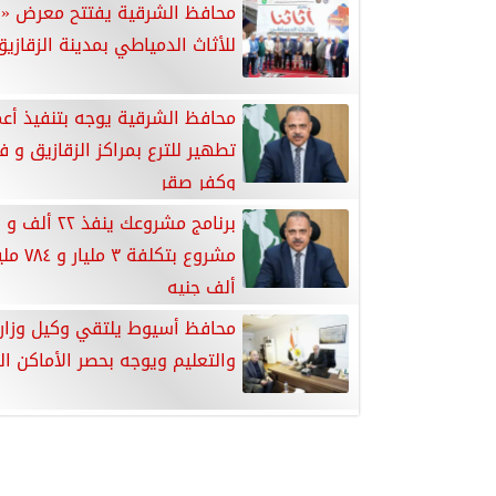
محافظ الشرقية يفتتح معرض «أث
للأثاث الدمياطي بمدينة الزقازي
محافظ الشرقية يوجه بتنفيذ أع
تطهير للترع بمراكز الزقازيق و
وكفر صقر
ب
ألف جنيه
محافظ أسيوط يلتقي وكيل وزارة 
والتعليم ويوجه بحصر الأماكن ال