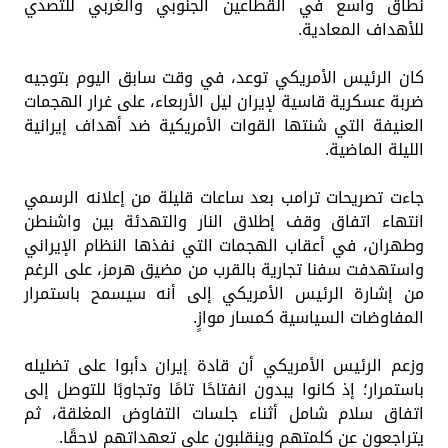
نطاق واسع في القطاعين الجنوبي والغربي للتصدي
للأهداف المعادية.
كان الرئيس الأمريكي توعد، في وقت سابق اليوم بتوجيه
ضربة عسكرية قاسية لإيران ليل الأربعاء، على غرار الهجمات
العنيفة التي شنتها القوات الأمريكية ضد أهداف إيرانية
الليلة الماضية.
جاءت تصريحات ترامب بعد ساعات قليلة من إعلانه الرسمي
انتهاء اتفاق وقف إطلاق النار والتهدئة بين واشنطن
وطهران، في أعقاب الهجمات التي نفذها النظام الإيراني
واستهدفت سفنا تجارية بالقرب من مضيق هرمز، على الرغم
من إشارة الرئيس الأمريكي إلى أنه سيسمح باستمرار
المفاوضات السياسية كمسار موازٍ.
وزعم الرئيس الأمريكي أن قادة إيران دأبوا على تضليله
باستمرار؛ إذ كانوا يبدون انفتاحًا تامًا وتجاوبًا للتوصل إلى
اتفاق سلام شامل أثناء جلسات التفاوض المغلقة، ثم
يتراجعون عن كلمتهم وينقلبون على تعهداتهم لاحقًا.