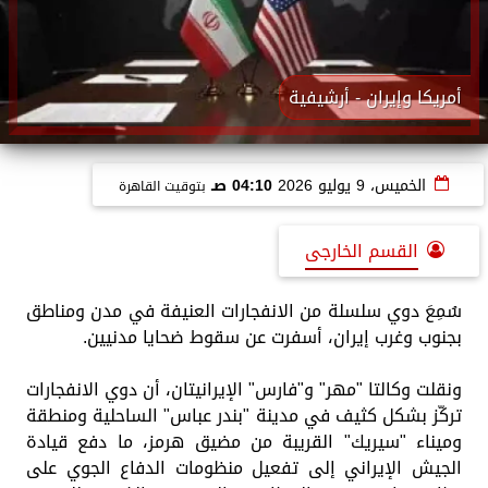
أمريكا وإيران - أرشيفية
الخميس، 9 يوليو 2026
04:10 صـ
بتوقيت القاهرة
القسم الخارجى
سُمِعَ دوي سلسلة من الانفجارات العنيفة في مدن ومناطق
بجنوب وغرب إيران، أسفرت عن سقوط ضحايا مدنيين.
ونقلت وكالتا "مهر" و"فارس" الإيرانيتان، أن دوي الانفجارات
تركّز بشكل كثيف في مدينة "بندر عباس" الساحلية ومنطقة
وميناء "سيريك" القريبة من مضيق هرمز، ما دفع قيادة
الجيش الإيراني إلى تفعيل منظومات الدفاع الجوي على