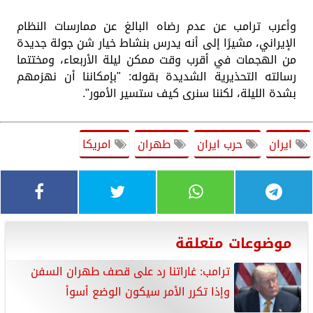
وأعرب ترامب عن عدم رضاه البالغ عن ممارسات النظام
الإيراني، مشيرًا إلى أنه يدرس بنشاط خيار شن جولة جديدة
من الهجمات في أقرب وقت ممكن ليلة الأربعاء، ومختتما
رسالته التحذيرية الشديدة بقوله: "بإمكاننا أن نهزمهم
بشدة الليلة، لكننا سنرى كيف ستسير الأمور".
ايران
حرب ايران
طهران
امريكا
موضوعات متعلقة
ترامب: غاراتنا رد على قصف طهران السفن
وإذا تكرر الأمر سيكون الوضع أسوأ