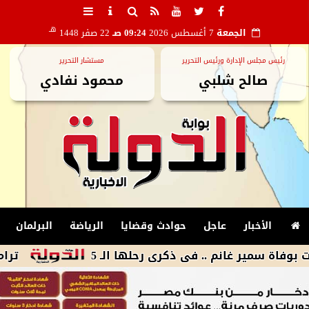
هـ
الجمعة
7 أغسطس 2026
09:24 صـ
22 صفر 1448
رئيس مجلس الإدارة ورئيس التحرير
مستشار التحرير
صالح شلبي
محمود نفادي
الأخبار
عاجل
حوادث وقضايا
الرياضة
البرلمان
ر غانم .. فى ذكرى رحلها الـ 5
ترامب يوقع أ