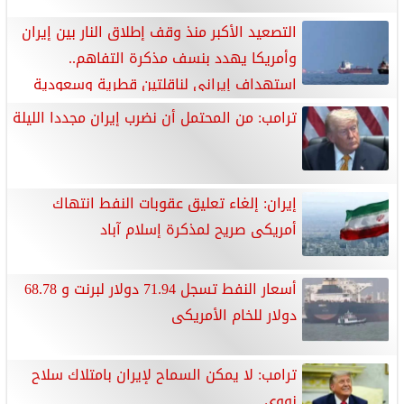
التصعيد الأكبر منذ وقف إطلاق النار بين إيران
وأمريكا يهدد بنسف مذكرة التفاهم..
استهداف إيرانى لناقلتين قطرية وسعودية
فى مضيق هرمز يشعل فتيل الصراع مجددًا.. وضربات أمريكية
ترامب: من المحتمل أن نضرب إيران مجددا الليلة
واسعة على أهداف جنوبى إيران
إيران: إلغاء تعليق عقوبات النفط انتهاك
أمريكى صريح لمذكرة إسلام آباد
أسعار النفط تسجل 71.94 دولار لبرنت و 68.78
دولار للخام الأمريكى
ترامب: لا يمكن السماح لإيران بامتلاك سلاح
نووى