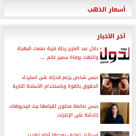
أسعار الذهب
آخر الأخبار
دلال عبد العزيز رحلة فنية صنعت البهجة
وانتهت بوفاة سمير غانم .....
حبس شخص يزعم قدرته على استرداد
الحقوق بالقوة وباستخدام الأسلحة النارية
حبس صانعة محتوى لقيامها ببث فيديوهات
خادشة على الإنترنت
إسرائيل تعترف بعجزها أمام تهديد