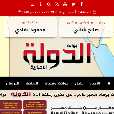
هـ
الجمعة
7 أغسطس 2026
09:29 صـ
22 صفر 1448
رئيس مجلس الإدارة ورئيس التحرير
مستشار التحرير
صالح شلبي
محمود نفادي
الأخبار
عاجل
حوادث وقضايا
الرياضة
البرلمان
ير غانم .. فى ذكرى رحلها الـ 5
ترامب يوقع أ