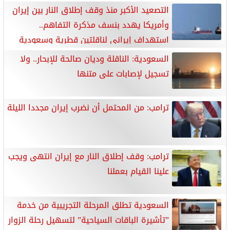
التصعيد الأكبر منذ وقف إطلاق النار بين إيران
وأمريكا يهدد بنسف مذكرة التفاهم..
استهداف إيرانى لناقلتين قطرية وسعودية
فى مضيق هرمز يشعل فتيل الصراع مجددًا.. وضربات أمريكية
السعودية: الناقلة وديان صالحة للإبحار.. ولا
واسعة على أهداف جنوبى إيران
تسجيل لإصابات على متنها
ترامب: من المحتمل أن نضرب إيران مجددا الليلة
ترامب: وقف إطلاق النار مع إيران انتهى ويجب
علينا القيام بعملنا
السعودية تطلق المرحلة التجريبية من خدمة
”تأشيرة الباقات السياحية” لتسهيل رحلة الزوار