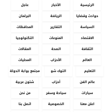
الرئيسية
الأخبار
عاجل
حوادث وقضايا
الرياضة
البرلمان
السياسة
التقارير
المحافظات
الاقتصاد
المنوعات
التكنولوجيا
الثقافة
الصحة
المقالات
العالم
الأحزاب
المحليات
التعليم
التوك شو
مجتمع بوابة الدولة
عالم الفن
أحزاب
شئون عربية
سيارات
سياحة وسفر
من نحن
اعلن معنا
الخصوصية
اتصل بنا