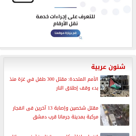
شئون عربية
الأمم المتحدة: مقتل 300 طفل في غزة منذ
بدء وقف إطلاق النار
مقتل شخصين وإصابة 13 آخرين فى انفجار
مركبة بمدينة جرمانا قرب دمشق