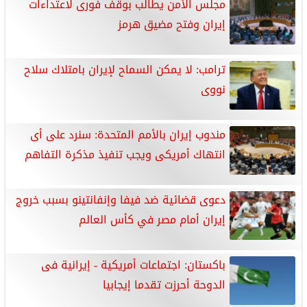
مجلس الأمن يطالب بوقف فورى لاعتداءات
إيران وفتح مضيق هرمز
ترامب: لا يمكن السماح لإيران بامتلاك سلاح
نووى
مندوب إيران بالأمم المتحدة: سنرد على أى
انتهاك أمريكى ويجب تنفيذ مذكرة التفاهم
دعوى قضائية ضد فيفا وإنفانتينو بسبب خروج
إيران أمام مصر في كأس العالم
باكستان: اجتماعات أمريكية - إيرانية فى
الدوحة أحرزت تقدما إيجابيا