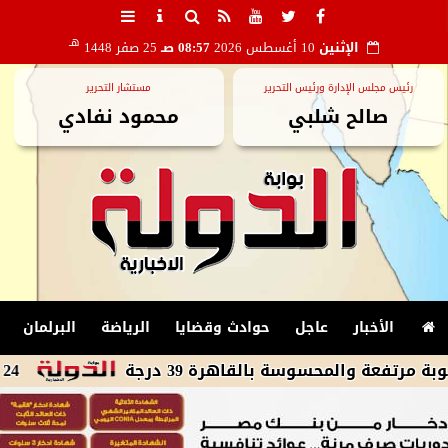
هـ
الإثنين
10 أغسطس 2026
08:57 صـ
25 صفر 1448
رئيس مجلس الإدارة ورئيس التحرير
مستشار التحرير
صالح شلبي
محمود نفادي
الأخبار
عاجل
حوادث وقضايا
الرياضة
البرلمان
محسوسة بالقاهرة 39 درجة
24 ساعة مهلة للحكم للاعتراف بخطأ مؤثر يستوجب إعادة المباراة بالدورى الجديد