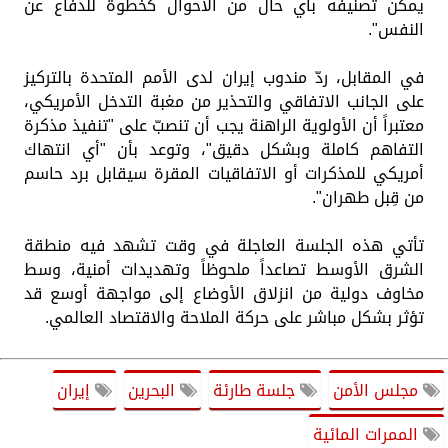
يمكن تصنيفه بأي حال من الأحوال كخطوة للدفاع عن
النفس".
في المقابل، ردّ مندوب إيران لدى الأمم المتحدة بالتركيز
على الجانب الاتفاقي والتحذير من مغبة التدخل الأمريكي،
معتبراً أن الأولوية الراهنة يجب أن تنصبّ على "تنفيذ مذكرة
التفاهم كاملة وبشكل دقيق"، وتوعد بأن "أي انتهاك
أمريكي للمذكرات أو الاتفاقيات المقرة سيقابل برد حاسم
من قِبل طهران".
تأتي هذه الجلسة العاجلة في وقت تشهد فيه منطقة
الشرق الأوسط تصاعداً ملحوظاً وتهديدات أمنية، وسط
مخاوف دولية من انزلاق الأوضاع إلى مواجهة أوسع قد
تؤثر بشكل مباشر على حركة الملاحة والاقتصاد العالمي.
مجلس الأمن
جلسة طارئة
البحرين
إيران
الممرات المائية