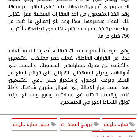
الخام، وتولى آخرون تصنيعها، بينما تولى الباقون ترويجها،
وقد اتخذ المتهمون من أحد العقارات السكنية مقرًا لتخزين
تلك المواد وتصنيعها، هذا وقد بلغ إجمالي ما ضُبط من
مواد مخدرة مُخلقة ومواد خام داخلة في تصنيعها، أكثر من
750 كيلو جرامًا.
وفي ضوء ما أسفرت عنه التحقيقات، أصدرت النيابة العامة
عددًا من القرارات العاجلة، شملت حصر ممتلكات المتهمين،
والكشف عن سرية حساباتهم المصرفية، والتحفظ على
أموالهم، وإدراج المتهمَيْن الهاربَيْن على قوائم المنع من
السفر وترقب الوصول، واستمرار حبس باقي المتهمين،
وقد استند قرار الإحالة إلى أقوال عشرين شاهدًا، وأدلة
فنية ورقمية، تمثلت في محادثات وصور ومقاطع مرئية
توثق النشاط الإجرامي للمتهمين.
سارة خليفة
ترويج المخدرات
حبس ساره خليفة