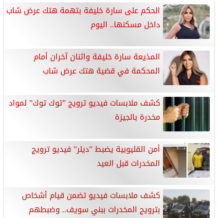
الحكم على سارة خليفة بتهمة هتك عرض شاب
داخل مسكنها.. اليوم
المذيعة سارة خليفة واثنان آخران أمام
المحكمة في قضية هتك عرض شاب
كشف ملابسات فيديو ترويج ”توك توك” لمواد
مخدرة بالجيزة
أمن القليوبية يضبط ”ديلر” فيديو ترويج
المخدرات قبل العيد
كشف ملابسات فيديو تضمن قيام أشخاص
بترويج المخدرات ببني سويف.. وضبطهم