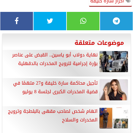
احراز سارة خليفة
موضوعات متعلقة
نهاية دولاب أبو ياسين.. القبض على عناصر
بؤرة إجرامية لترويج المخدرات بالدقهلية
تأجيل محاكمة سارة خليفة و27 متهمًا في
قضية المخدرات الكبرى لجلسة 8 يوليو
اتهام شخص لصاحب مقهى بالبلطجة وترويج
المخدرات والسلاح