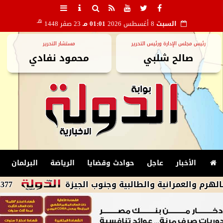
هـ
السبت
8 أغسطس 2026
01:01 مـ
23 صفر 1448
رئيس مجلس الإدارة ورئيس التحرير
مستشار التحرير
صالح شلبي
محمود نفادي
الأخبار
عاجل
حوادث وقضايا
الرياضة
البرلمان
مرانية والطالبية وجنوب الجيزة
2377 بالحسينية وأبو كبير يستفيدون من القوافل الطبية .. وتحويل 159 للعمليات