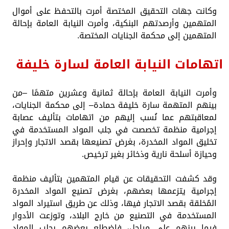
وكانت جهات التحقيق المختصة أمرت بالتحفظ على أموال
المتهمين وأرصدتهم البنكية، وأمرت النيابة العامة بإحالة
المتهمين إلى محكمة الجنايات المختصة.
اتهامات النيابة العامة لسارة خليفة
وأمرت النيابة العامة بإحالة ثمانية وعشرين متهمًا –من
بينهم المتهمة سارة خليفة حمادة– إلى محكمة الجنايات،
لمعاقبتهم عما نُسب إليهم من اتهامات بتأليف عصابة
إجرامية منظمة تخصصت في جلب المواد المستخدمة في
تخليق المواد المخدرة، بغرض تصنيعها بقصد الاتجار وإحراز
وحيازة أسلحة نارية وذخائر بغير ترخيص.
وقد كشفت التحقيقات عن قيام المتهمين بتأليف منظمة
إجرامية يتزعمها بعضهم، بغرض تصنيع المواد المخدرة
المُخلقة بقصد الاتجار فيها، وذلك عن طريق استيراد المواد
المستخدمة في التصنيع من خارج البلاد، وتوزعت الأدوار
فيما بينهم على مراحل، فاضطلع بعضهم بجلب المواد