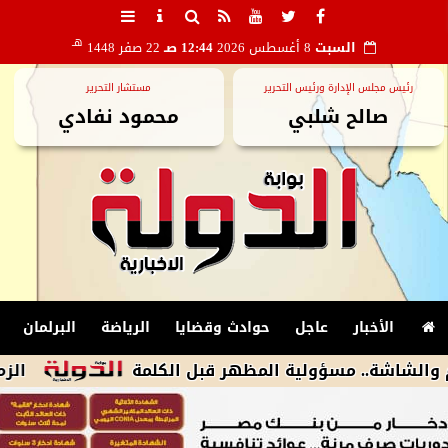
هـ
السبت
8 أغسطس 2026
12:44 صـ
22 صفر 1448
رئيس مجلس الإدارة ورئيس التحرير
مستشار التحرير
صالح شلبي
محمود نفادي
الأخبار
عاجل
حوادث وقضايا
الرياضة
البرلمان
.. مسؤولية المظهر قبل الكلمة
الزمالك يكشف أسباب استبعاد 4 لاعبي