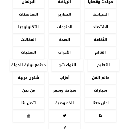
حوادث وقضايا
الرياضة
البرلمان
السياسة
التقارير
المحافظات
الاقتصاد
المنوعات
التكنولوجيا
الثقافة
الصحة
المقالات
العالم
الأحزاب
المحليات
التعليم
التوك شو
مجتمع بوابة الدولة
عالم الفن
أحزاب
شئون عربية
سيارات
سياحة وسفر
من نحن
اعلن معنا
الخصوصية
اتصل بنا



