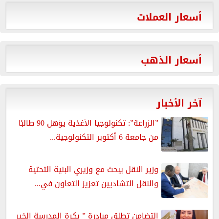
أسعار العملات
أسعار الذهب
آخر الأخبار
”الزراعة”: تكنولوجيا الأغذية يؤهل 90 طالبًا
من جامعة 6 أكتوبر التكنولوجية...
وزير النقل يبحث مع وزيري البنية التحتية
والنقل التشاديين تعزيز التعاون في...
التضامن تطلق مبادرة ” بكرة المدرسة الخير