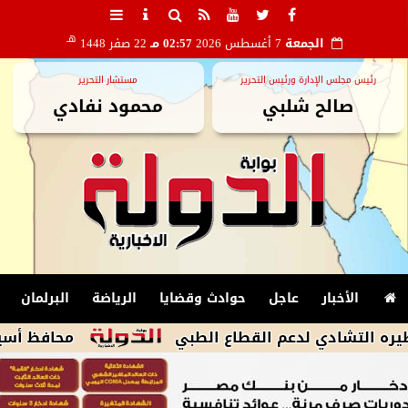
هـ
الجمعة
7 أغسطس 2026
02:57 مـ
22 صفر 1448
رئيس مجلس الإدارة ورئيس التحرير
مستشار التحرير
صالح شلبي
محمود نفادي
الأخبار
عاجل
حوادث وقضايا
الرياضة
البرلمان
شادي لدعم القطاع الطبي
محافظ أسيوط: الان