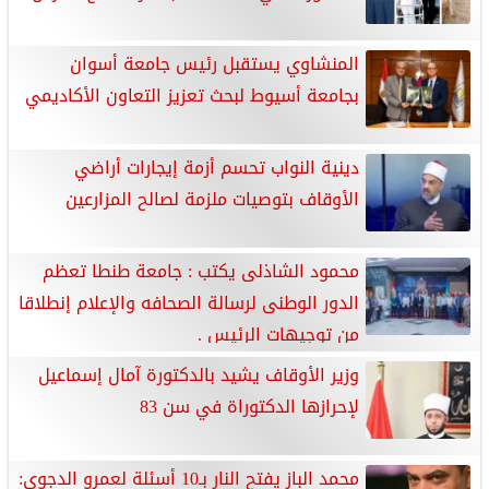
المنشاوي يستقبل رئيس جامعة أسوان
بجامعة أسيوط لبحث تعزيز التعاون الأكاديمي
دينية النواب تحسم أزمة إيجارات أراضي
الأوقاف بتوصيات ملزمة لصالح المزارعين
محمود الشاذلى يكتب : جامعة طنطا تعظم
الدور الوطنى لرسالة الصحافه والإعلام إنطلاقا
من توجيهات الرئيس .
وزير الأوقاف يشيد بالدكتورة آمال إسماعيل
لإحرازها الدكتوراة في سن 83
محمد الباز يفتح النار بـ10 أسئلة لعمرو الدجوي: