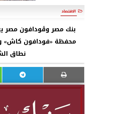
الاقتصاد
بنك مصر وڤودافون مصر يع
محفظة «فودافون كاش» وتع
نطاق الش