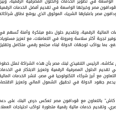
ه الواسعة في تطوير الخدمات والحلول المصرفية الرقمية، وبين
 ڤودافون مصر وخبرتها الواسعة في تقديم أفضل الخدمات الرقمية
ودافون مصر باعتبارها الشريك الموثوق الذي يوسّع نطاق شراكاته
ت المالية الرقمية، وتقديم حلول دفع مبتكرة وآمنة تُسهم في
توفير تجربة أكثر سلاسة ومرونة في التعاملات، مع تعزيز مستويات
دفع، بما يواكب توجهات الدولة لبناء مجتمع رقمي متكامل وتقليل
 عكاشه، الرئيس التنفيذي لبنك مصر بأن هذه الشراكة تمثل خطوة
 تقديم الحلول المصرفية الرقمية وتعزيز الابتكار في الخدمات
تعاون مع أبرز شركاء التكنولوجيا في مصر، لنشر الخدمات المالية
 يدعم جهود الدولة في تحقيق الشمول المالي وتعزيز الاقتصاد
كاش" بالتعاون مع ڤودافون مصر تعكس حرص البنك على دعم
ي، وتقديم خدمات مالية رقمية متطورة تواكب احتياجات العملاء