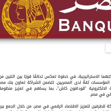
ما الاستراتيجية، في خطوة تعكس تحالفًا قويًا بين اثنتين من
 المؤسسات ثقةً لدى المصريين. تتضمن الشراكة تعاون بنك مصر
الالكترونية "ڤودافون كاش"، بما يساهم في تعزيز منظومة
لي في مصر.
ركة للطرفين لتعزيز الاقتصاد الرقمي في مصر، من خلال الجمع بين