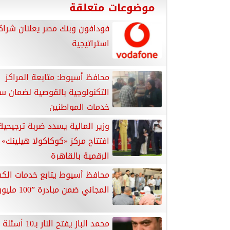
موضوعات متعلقة
فودافون وبنك مصر يعلنان شراك
استراتيجية
محافظ أسيوط: متابعة المراكز
التكنولوجية بالقوصية لضمان سر
خدمات المواطنين
وزير المالية يسدد ضربة ترجيحي
افتتاح مركز «كوكاكولا هيلينك» 
الرقمية بالقاهرة
محافظ أسيوط يتابع خدمات ال
المجاني ضمن مبادرة ”100 مليون صحة
محمد الباز يفتح النار