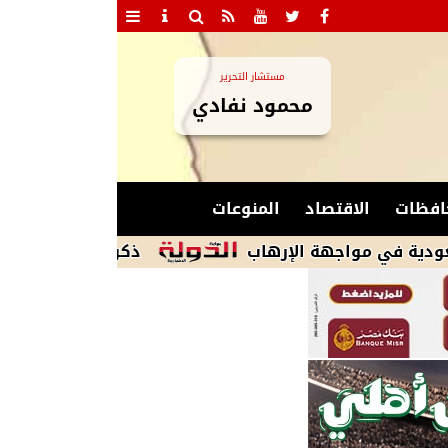
مستشار التحرير
محمود نفادي
افظات
الاقتصاد
المنوعات
مواجهة الإرهاب
ذكرى تاريخية.. منتخب مصر يهزم النرويج 5-4 بتألق اس