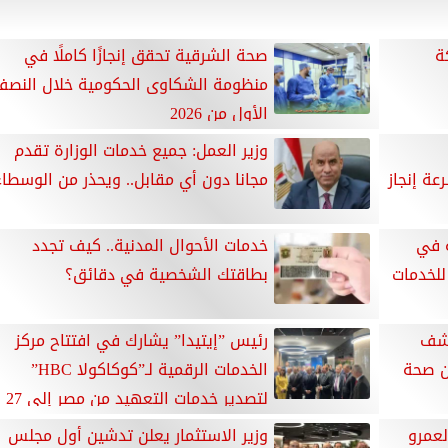
ة
صحة الشرقية تحقق إنجازًا كاملًا في
منظومة الشكاوى الحكومية خلال النصف
الأول من 2026
وزير العمل: جميع خدمات الوزارة تقدم
عة إنجاز
مجانا دون أي مقابل.. ويحذر من الوسطاء
ة في
خدمات الأحوال المدنية.. كيف تجدد
للخدمات
بطاقتك الشخصية في دقائق؟
كشف
رئيس ”إيتيدا” يشارك في افتتاح مركز
الخدمات الرقمية لـ”كوكاكولا HBC”
لتصدير خدمات التعهيد من مصر إلى 27
دولة
 بـ10 أسئلة لعمرو
وزير الاستثمار يعلن تدشين أول مجلس