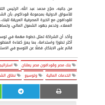
من جانبه، صرّح محمد عبد الله، الرئيس ال
للأسواق الدولية بمجموعة ڤوداكوم، بأن الشر
لڤودافون مع الخبرة المصرفية العريقة للبنك،
العملاء، وتدعم جهود الشمول المالي، وتساهم
وأكد أن الشراكة تمثل خطوة مهمة في توسيع 
أكثر تطورًا واستدامة، بما يعزز كفاءة المن
قائم على الابتكار، فضلًا عن التوسع في الا
بنك مصر وڤودافون مصر يعلنان
استراتيج
الخدمات المالية
وتوسيع
نطاق الشم