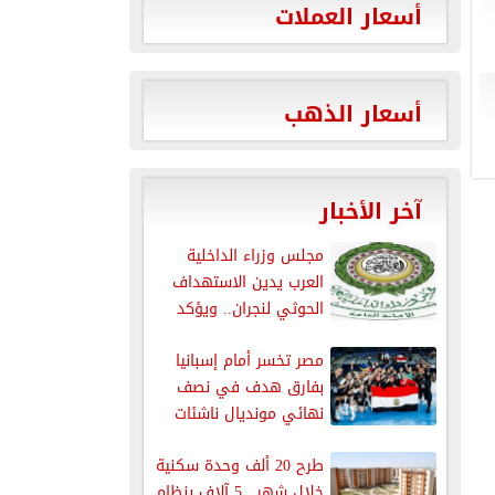
أسعار العملات
أسعار الذهب
آخر الأخبار
مجلس وزراء الداخلية
العرب يدين الاستهداف
الحوثي لنجران.. ويؤكد
دعمه الكامل للسعودية...
مصر تخسر أمام إسبانيا
بفارق هدف في نصف
نهائي مونديال ناشئات
اليد...
طرح 20 ألف وحدة سكنية
خلال شهر.. 5 آلاف بنظام