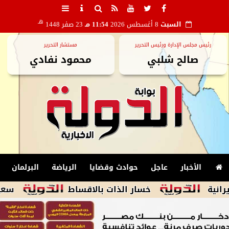
هـ
السبت
8 أغسطس 2026
11:54 مـ
23 صفر 1448
رئيس مجلس الإدارة ورئيس التحرير
مستشار التحرير
صالح شلبي
محمود نفادي
الأخبار
عاجل
حوادث وقضايا
الرياضة
البرلمان
خسار الذات بالاقساط
سعيد حساسين ي