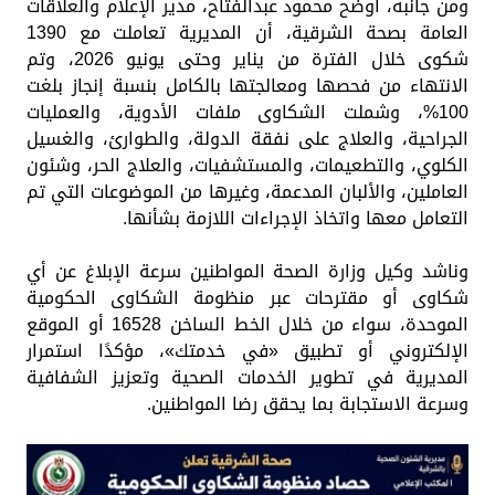
ومن جانبه، أوضح محمود عبدالفتاح، مدير الإعلام والعلاقات
العامة بصحة الشرقية، أن المديرية تعاملت مع 1390
شكوى خلال الفترة من يناير وحتى يونيو 2026، وتم
الانتهاء من فحصها ومعالجتها بالكامل بنسبة إنجاز بلغت
100%، وشملت الشكاوى ملفات الأدوية، والعمليات
الجراحية، والعلاج على نفقة الدولة، والطوارئ، والغسيل
الكلوي، والتطعيمات، والمستشفيات، والعلاج الحر، وشئون
العاملين، والألبان المدعمة، وغيرها من الموضوعات التي تم
التعامل معها واتخاذ الإجراءات اللازمة بشأنها.
وناشد وكيل وزارة الصحة المواطنين سرعة الإبلاغ عن أي
شكاوى أو مقترحات عبر منظومة الشكاوى الحكومية
الموحدة، سواء من خلال الخط الساخن 16528 أو الموقع
الإلكتروني أو تطبيق «في خدمتك»، مؤكدًا استمرار
المديرية في تطوير الخدمات الصحية وتعزيز الشفافية
وسرعة الاستجابة بما يحقق رضا المواطنين.