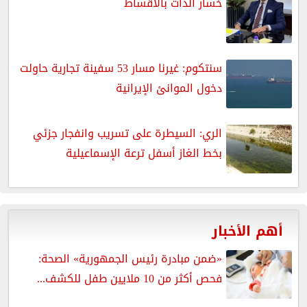
خسار الذات بالاقساط
سنتكوم: غيرنا مسار 53 سفينة تجارية حاولت
دخول الموانئ الإيرانية
الري: السيطرة على تسريب وانفجار جزئي
بخط الغاز أسفل ترعة الإسماعيلية
أهم الأخبار
«ضمن مبادرة رئيس الجمهورية» الصحة:
فحص أكثر من 10 ملايين طفل للكشف...