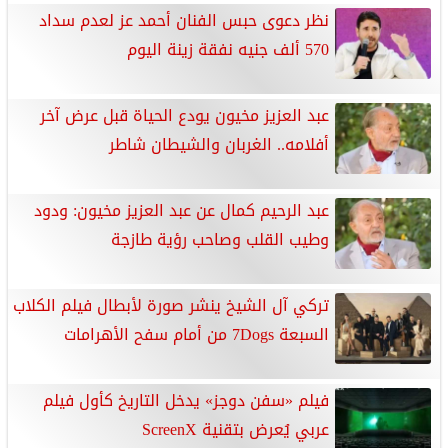
نظر دعوى حبس الفنان أحمد عز لعدم سداد
570 ألف جنيه نفقة زينة اليوم
عبد العزيز مخيون يودع الحياة قبل عرض آخر
أفلامه.. الغربان والشيطان شاطر
عبد الرحيم كمال عن عبد العزيز مخيون: ودود
وطيب القلب وصاحب رؤية طازجة
تركي آل الشيخ ينشر صورة لأبطال فيلم الكلاب
السبعة 7Dogs من أمام سفح الأهرامات
فيلم «سفن دوجز» يدخل التاريخ كأول فيلم
عربي يُعرض بتقنية ScreenX