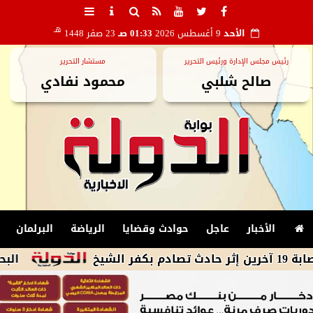
هـ
الأحد
9 أغسطس 2026
01:33 صـ
23 صفر 1448
رئيس مجلس الإدارة ورئيس التحرير
مستشار التحرير
صالح شلبي
محمود نفادي
الأخبار
عاجل
حوادث وقضايا
الرياضة
البرلمان
البحوث الفلكية: كسوف كلي 