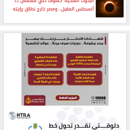
البحوث الفلكية: كسوف كلي للشمس 12
أغسطس المقبل.. ومصر خارج نطاق رؤيته