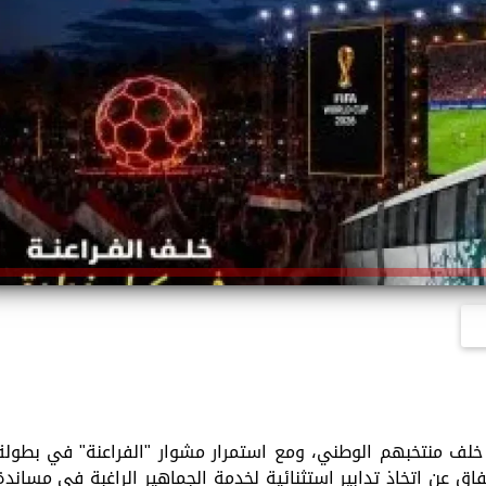
خلف منتخبهم الوطني، ومع استمرار مشوار "الفراعنة" في بطولة
لقومية للأنفاق عن اتخاذ تدابير استثنائية لخدمة الجماهير الراغبة في مساندة