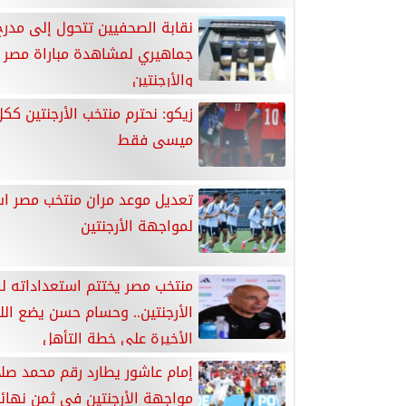
نقابة الصحفيين تتحول إلى مدرج
جماهيري لمشاهدة مباراة مصر
والأرجنتين
زيكو: نحترم منتخب الأرجنتين ك
ميسى فقط
تعديل موعد مران منتخب مصر اس
لمواجهة الأرجنتين
منتخب مصر يختتم استعداداته ل
الأرجنتين.. وحسام حسن يضع ال
الأخيرة على خطة التأهل
إمام عاشور يطارد رقم محمد صلا
مواجهة الأرجنتين في ثمن نهائ