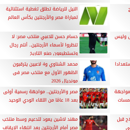
النيل للرياضة تطلق تغطية استثنائية
لمباراة مصر والأرجنتين بكأس العالم
كل وليس
حسام حسن للاعبي منتخب مصر: لا
تنظروا لأسماء الأرجنتين.. أنتم رجال
وتستطيعون صنع التاريخ
تعدادا
محمد الشناوي و4 لاعبين يترقبون
الظهور الأول مع منتخب مصر فى
مونديال 2026
مواجهة
مصر والأرجنتين.. مواجهة رسمية أولى
لمسات
بعد 18 عامًا من اللقاء الودي الوحيد
ح قبل
مهند لاشين يعود لتدعيم وسط منتخب
ي
مصر أمام الأرجنتين بعد انتهاء الإيقاف