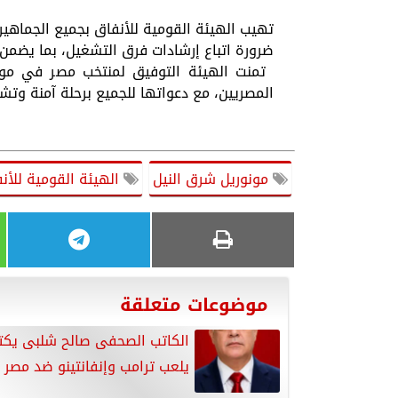
​تهيب الهيئة القومية للأنفاق بجميع الجماهير
ضرورة اتباع إرشادات فرق التشغيل، بما يضم
​ تمنت الهيئة التوفيق لمنتخب مصر في مو
المصريين، مع دعواتها للجميع برحلة آمنة وتش
مونوريل شرق النيل
الهيئة القومية للأن
موضوعات متعلقة
الكاتب الصحفى صالح شلبى يكت
يلعب ترامب وإنفانتينو ضد مصر 