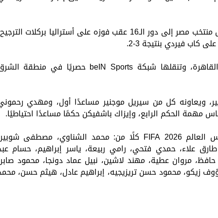
ويخوض المنتخبان مواجهة الثلاثاء بعدما تأهل منتخب مصر إلى دور الـ16 عقب فوزه على أستراليا بركلات الترجي
لى كاب فيردي بنتيجة 3-2.
وتقام المباراة في السابعة مساءً بتوقيت القاهرة، وتنقلها شبكة beIN Sports حصريًا في منطقة الش
سير، ويعاونه كل من سيريل موجنير مساعدًا أول، ومهدي رحموني
كاس مهمة الحكم الرابع، وإيزاك باشفيكن حكمًا مساعدًا احتياطيًا.
وتضم قائمة منتخب مصر المشاركة في كأس العالم FIFA 2026 كلًا من: محمد الشناوي، مصطفى شوبير
ارق علاء، حمدي فتحي، رامي ربيعة، ياسر إبراهيم، حسام عبد
حافظ، مروان عطية، مهند لاشين، نبيل عماد دونجا، محمود صابر،
ؤوف زيكو، محمود حسن تريزيجيه، إبراهيم عادل، هيثم حسن، محمد