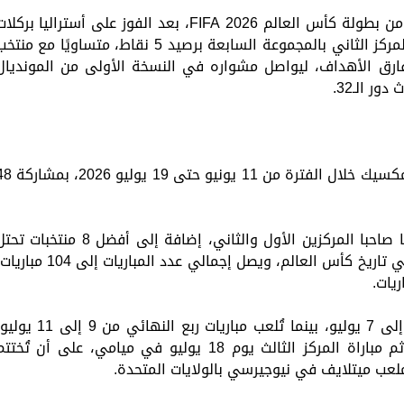
حسم منتخب مصر تأهله رسميًا إلى دور الـ16 من بطولة كأس العالم FIFA 2026، بعد الفوز على أستراليا بركل
الترجيح، وكان قد أنهى دور المجموعات في المركز الثاني بالمجموعة السابعة برصيد 5 نقاط، متساويًا مع من
ارق الأهداف، ليواصل مشواره في النسخة الأولى من المونديال
تُقام البطولة في الولايات المتحدة وكندا والمكسيك خلال الفترة من 11 يوني
ويضم نظام البطولة 12 مجموعة، يتأهل منها صاحبا المركزين الأول والثاني، إضافة إلى أفضل 8 منتخبات
المركز الثالث، بينما يُقام دور الـ32 لأول مرة في تاريخ كأس العالم، ويصل إجمالي عدد المباريات إلى 04
وتقام منافسات دور الـ16 خلال الفترة من 4 إلى 7 يوليو، بينما تُلعب مباريات ربع النهائي من 9 إ
ويقام نصف النهائي يومي 14 و15 يوليو، ثم مباراة المركز الثالث يوم 18 يوليو في ميامي، على أن تُخت