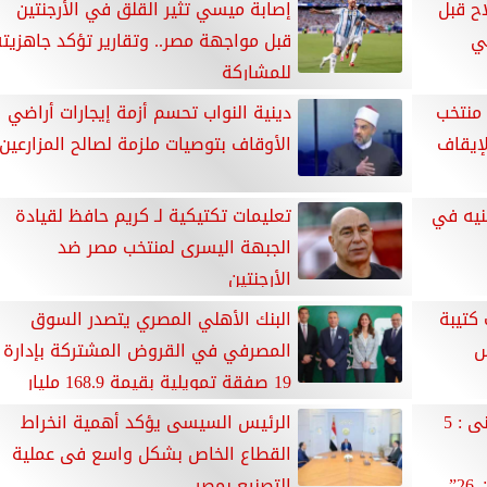
ح قبل
إصابة ميسي تثير القلق في الأرجنتين
ي
قبل مواجهة مصر.. وتقارير تؤكد جاهزيته
للمشاركة
منتخب
دينية النواب تحسم أزمة إيجارات أراضي
لإيقاف
الأوقاف بتوصيات ملزمة لصالح المزارعين
بح 36 مليار جنيه في
تعليمات تكتيكية لـ كريم حافظ لقيادة
الجبهة اليسرى لمنتخب مصر ضد
الأرجنتين
كتيبة
البنك الأهلي المصري يتصدر السوق
س
المصرفي في القروض المشتركة بإدارة
19 صفقة تمويلية بقيمة 168.9 مليار
جنيه
بدعم من منظمات المجتمع المدنى : 5
الرئيس السيسى يؤكد أهمية انخراط
القطاع الخاص بشكل واسع فى عملية
الابتكارية بمعرض ”جيتكس برلين 26”
التصنيع بمصر