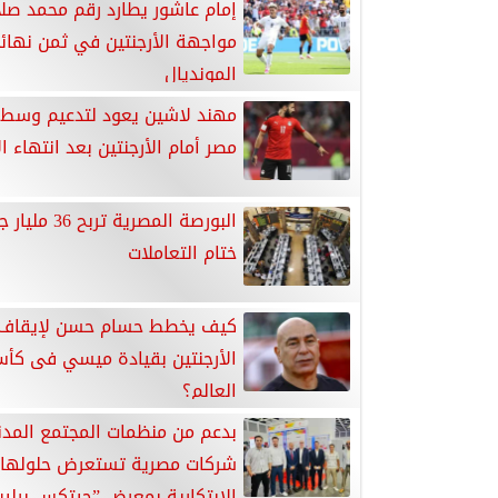
إمام عاشور يطارد رقم محمد صلا
مواجهة الأرجنتين في ثمن نهائ
المونديال
مهند لاشين يعود لتدعيم وسط 
مصر أمام الأرجنتين بعد انتهاء ا
البورصة المصرية تر
ختام التعاملات
كيف يخطط حسام حسن لإيقاف 
الأرجنتين بقيادة ميسي فى كأ
العالم؟
شركات مصرية تستعرض حلولها