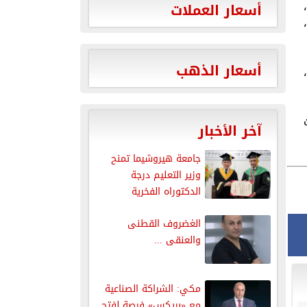
أسعار العملات
أسعار الذهب
،
نوات
آخر الأخبار
جامعة هيروشيما تمنح
وزير التعليم درجة
الدكتوراه الفخرية
الغضروف القطنى
والعنقى ...
مكي: الشراكة الصناعية
مع «بريكس» فرصة لفتح