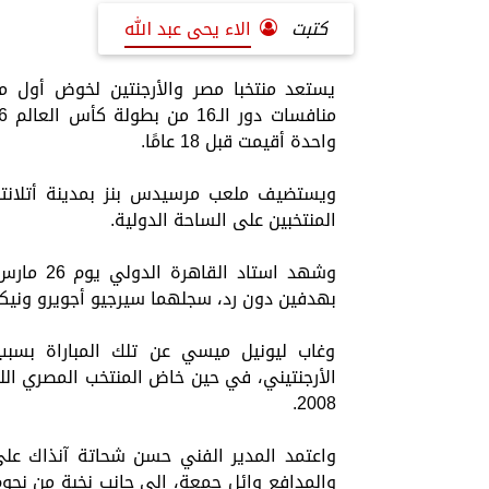
كتبت
الاء يحى عبد الله
يستعد منتخبا مصر والأرجنتين لخوض أول م
واحدة أقيمت قبل 18 عامًا.
ويستضيف ملعب مرسيدس بنز بمدينة أتلانتا ا
المنتخبين على الساحة الدولية.
بهدفين دون رد، سجلهما سيرجيو أجويرو ونيك
وغاب ليونيل ميسي عن تلك المباراة بسبب 
الأرجنتيني، في حين خاض المنتخب المصري الل
2008.
واعتمد المدير الفني حسن شحاتة آنذاك على
والمدافع وائل جمعة، إلى جانب نخبة من نجوم 