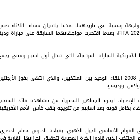
واجهة رسمية في تاريخهما، عندما يلتقيان مساء الثلاثاء ضمن
منافسات دور الـ16 من بطولة كأس العالم FIFA 2026، بعدما اقتصرت مواجهاتهما السابقة على مباراة ودي
لأمريكية المباراة المرتقبة، التي تمثل أول اختبار رسمي يجمع
وشهد استاد القاهرة الدولي يوم 26 مارس 2008 اللقاء الوحيد بين المنتخبين، والذي انتهى بفوز الأرجنتي
ولاس بورديسو.
الإصابة، ليحرم الجماهير المصرية من مشاهدة قائد المنتخب
قاء بكامل قوته بعد أسابيع من تتويجه بلقب كأس الأمم الأفريقية
 القوام الأساسي للجيل الذهبي، بقيادة الحارس عصام الحضري،
المنتخب الذين قادوا الكرة المصرية لتحقيق إنجازاتها القارية في