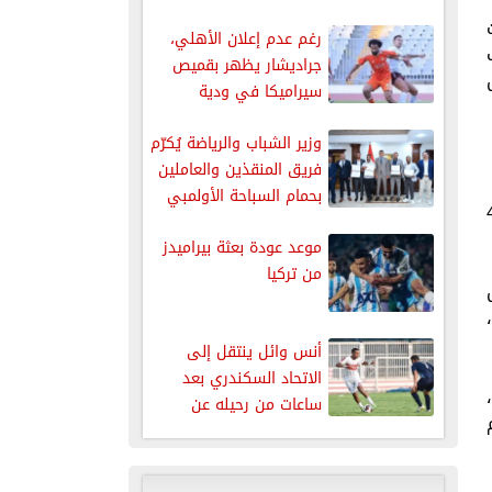
ات
رغم عدم إعلان الأهلي،
تخب
جراديشار يظهر بقميص
سيراميكا في ودية
بروكسي
وزير الشباب والرياضة يُكرّم
فريق المنقذين والعاملين
بحمام السباحة الأولمبي
و حتى 19 يوليو 2026، بمشاركة 48
بمركز التنمية...
موعد عودة بعثة بيراميدز
من تركيا
 تحتل
1 مباريات،
أنس وائل ينتقل إلى
الاتحاد السكندري بعد
لى 11 يوليو،
ساعات من رحيله عن
تم
الزمالك