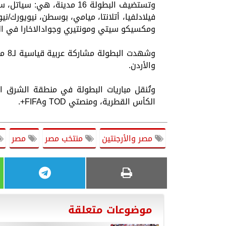
وتستضيف البطولة 16 مدينة
فيلادلفيا، أتلانتا، ميامي، بوسطن، نيويورك/ن
ومكسيكو سيتي ومونتيري وجوادالاخارا في ا
وشهد
والأردن.
الكأس القطرية، ومنصتي TOD وFIFA+.
مصر والأرجنتين
منتخب مصر
مصر
موضوعات متعلقة